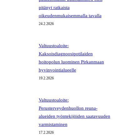
pitänyt ratkaista
oikeudenmukaisemmalla tavalla
24.2.2026
Valtuustoaloite:
Kaksoisdiagnoosipotilaiden
hoitopolun luominen Pirkanmaan
hyvinvointialueelle
19.2.2026
Valtuustoaloite:
Perusterveydenhuollon reuna-
alueiden työntekijöiden saatavuuden
varmistaminen
17.2.2026