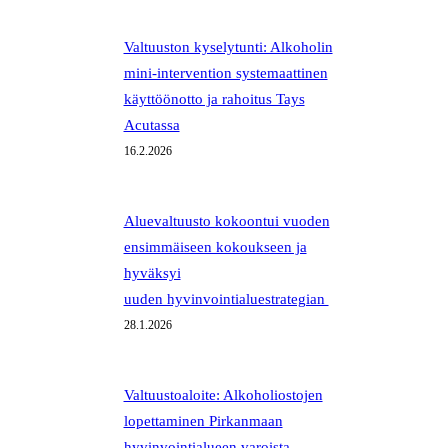
Valtuuston kyselytunti: Alkoholin
mini-intervention systemaattinen
käyttöönotto ja rahoitus Tays
Acutassa
16.2.2026
Aluevaltuusto kokoontui vuoden
ensimmäiseen kokoukseen ja
hyväksyi
uuden hyvinvointialuestrategian
28.1.2026
Valtuustoaloite: Alkoholiostojen
lopettaminen Pirkanmaan
hyvinvointialueen varoista