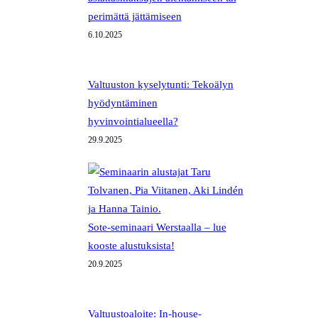
perimättä jättämiseen
6.10.2025
Valtuuston kyselytunti: Tekoälyn
hyödyntäminen
hyvinvointialueella?
29.9.2025
Sote-seminaari Werstaalla – lue
kooste alustuksista!
20.9.2025
Valtuustoaloite: In-house-