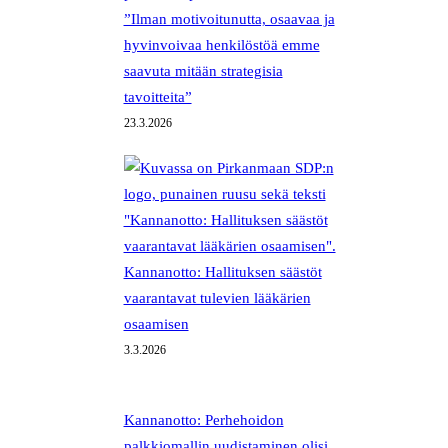
”Ilman motivoitunutta, osaavaa ja
hyvinvoivaa henkilöstöä emme
saavuta mitään strategisia
tavoitteita”
23.3.2026
Kannanotto: Hallituksen säästöt
vaarantavat tulevien lääkärien
osaamisen
3.3.2026
Kannanotto: Perhehoidon
palkkiomallin uudistaminen olisi