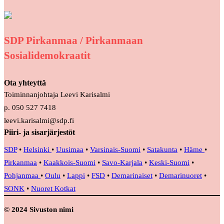
SDP Pirkanmaa / Pirkanmaan
Sosialidemokraatit
Ota yhteyttä
Toiminnanjohtaja Leevi Karisalmi
p. 050 527 7418
leevi.karisalmi@sdp.fi
Piiri- ja sisarjärjestöt
SDP
•
Helsinki
•
Uusimaa
•
Varsinais-Suomi
•
Satakunta
•
Häme
•
Pirkanmaa
•
Kaakkois-Suomi
•
Savo-Karjala
•
Keski-Suomi
•
Pohjanmaa
•
Oulu
•
Lappi
•
FSD
•
Demarinaiset
•
Demarinuoret
•
SONK
•
Nuoret Kotkat
© 2024 Sivuston nimi