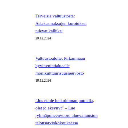
Terveisiä valtuustosta:
Asiakasmaksujen korotukset
tulevat kalliiksi
29.12.2024
Valtuustoaloite: Pirkanmaan
hyvinvointialueelle
monikulttuurisuusneuvosto
19.12.2024
”Jos et ole heikoimman puolella,
olet jo eksynyt” – Lue
ryhmäpuheenvuoro aluevaltuuston
talousarviokokouksessa