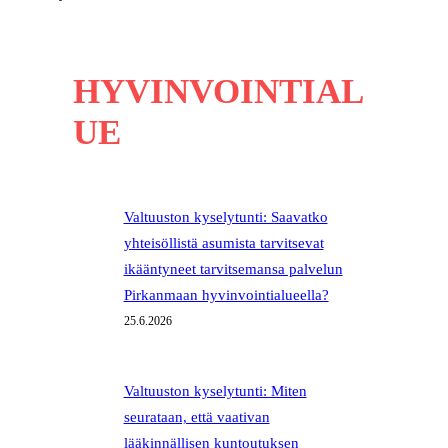
HYVINVOINTIAL
UE
Valtuuston kyselytunti: Saavatko
yhteisöllistä asumista tarvitsevat
ikääntyneet tarvitsemansa palvelun
Pirkanmaan hyvinvointialueella?
25.6.2026
Valtuuston kyselytunti: Miten
seurataan, että vaativan
lääkinnällisen kuntoutuksen