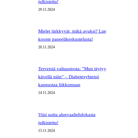
julkistettu!
29.11.2024
Mielet järkkyvät, mikä avuksi? Lue
kooste paneelikeskustelusta!
20.11.2024
Terveisiä valtuustosta: ”Mun täytyy
kävellä näin” – Diabetesyhteisö
kannustaa liikkumaan
14.11.2024
Viisi uutta aluevaaliehdokasta
julkistettu!
13.11.2024