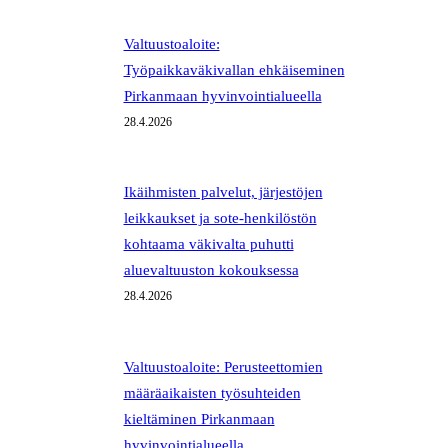
Valtuustoaloite:
Työpaikkaväkivallan ehkäiseminen
Pirkanmaan hyvinvointialueella
28.4.2026
Ikäihmisten palvelut, järjestöjen
leikkaukset ja sote-henkilöstön
kohtaama väkivalta puhutti
aluevaltuuston kokouksessa
28.4.2026
Valtuustoaloite: Perusteettomien
määräaikaisten työsuhteiden
kieltäminen Pirkanmaan
hyvinvointialueella