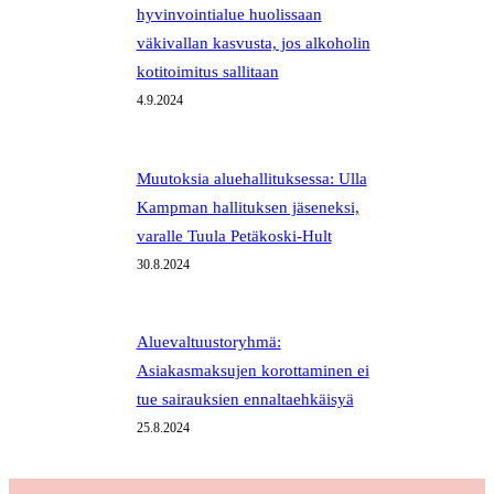
hyvinvointialue huolissaan
väkivallan kasvusta, jos alkoholin
kotitoimitus sallitaan
4.9.2024
Muutoksia aluehallituksessa: Ulla
Kampman hallituksen jäseneksi,
varalle Tuula Petäkoski-Hult
30.8.2024
Aluevaltuustoryhmä:
Asiakasmaksujen korottaminen ei
tue sairauksien ennaltaehkäisyä
25.8.2024