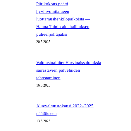
Piirikokous päätti
hyvinvointialueen
luottamushenkilöpaikoista —
Hanna Tainio aluehallituksen
puheenjohtajaksi
20.5.2025
Valtuustoaloite: Harvinaissairauksia
sairastavien palveluiden
tehostaminen
16.5.2025
Aluevaltuustokausi 2022–2025
päätökseen
13.5.2025