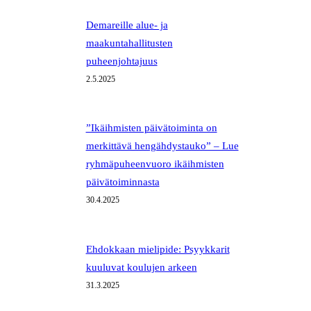
Demareille alue- ja
maakuntahallitusten
puheenjohtajuus
2.5.2025
”Ikäihmisten päivätoiminta on
merkittävä hengähdystauko” – Lue
ryhmäpuheenvuoro ikäihmisten
päivätoiminnasta
30.4.2025
Ehdokkaan mielipide: Psyykkarit
kuuluvat koulujen arkeen
31.3.2025