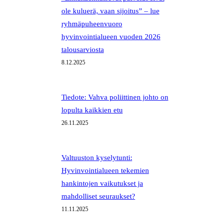
ole kuluerä, vaan sijoitus” – lue
ryhmäpuheenvuoro
hyvinvointialueen vuoden 2026
talousarviosta
8.12.2025
Tiedote: Vahva poliittinen johto on
lopulta kaikkien etu
26.11.2025
Valtuuston kyselytunti:
Hyvinvointialueen tekemien
hankintojen vaikutukset ja
mahdolliset seuraukset?
11.11.2025