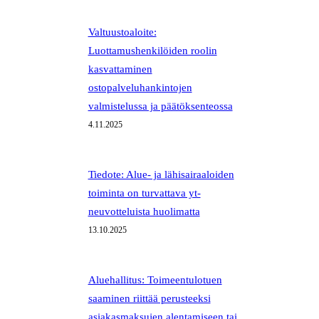
Valtuustoaloite:
Luottamushenkilöiden roolin
kasvattaminen
ostopalveluhankintojen
valmistelussa ja päätöksenteossa
4.11.2025
Tiedote: Alue- ja lähisairaaloiden
toiminta on turvattava yt-
neuvotteluista huolimatta
13.10.2025
Aluehallitus: Toimeentulotuen
saaminen riittää perusteeksi
asiakasmaksujen alentamiseen tai