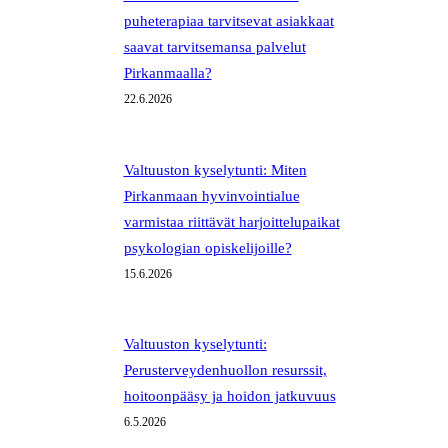
puheterapiaa tarvitsevat asiakkaat
saavat tarvitsemansa palvelut
Pirkanmaalla?
22.6.2026
Valtuuston kyselytunti: Miten
Pirkanmaan hyvinvointialue
varmistaa riittävät harjoittelupaikat
psykologian opiskelijoille?
15.6.2026
Valtuuston kyselytunti:
Perusterveydenhuollon resurssit,
hoitoonpääsy ja hoidon jatkuvuus
6.5.2026