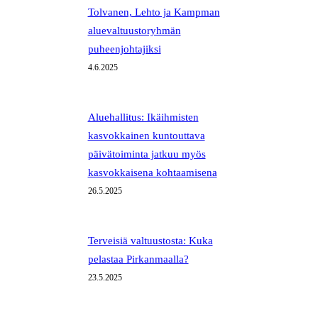
Tolvanen, Lehto ja Kampman
aluevaltuustoryhmän
puheenjohtajiksi
4.6.2025
Aluehallitus: Ikäihmisten
kasvokkainen kuntouttava
päivätoiminta jatkuu myös
kasvokkaisena kohtaamisena
26.5.2025
Terveisiä valtuustosta: Kuka
pelastaa Pirkanmaalla?
23.5.2025