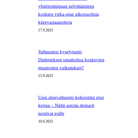
yhtiötoiminnan selvittäminen
koskien virka-ajan ulkopuolisia
kiirevastaanottoja
17.9.2025
Valtuuston kyselytunti:
Diabeteksen omahoitoa koskevien
muutosten vaikutukset?
15.9.2025
Uusi aluevaltuusto kokoontui ensi
kertaa – Näitä asioita demarit
nostivat esille
10.6.2025