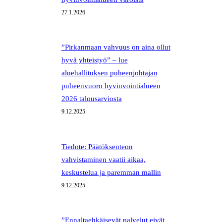
27.1.2026
”Pirkanmaan vahvuus on aina ollut
hyvä yhteistyö” – lue
aluehallituksen puheenjohtajan
puheenvuoro hyvinvointialueen
2026 talousarviosta
9.12.2025
Tiedote: Päätöksenteon
vahvistaminen vaatii aikaa,
keskustelua ja paremman mallin
9.12.2025
”Ennaltaehkäisevät palvelut eivät