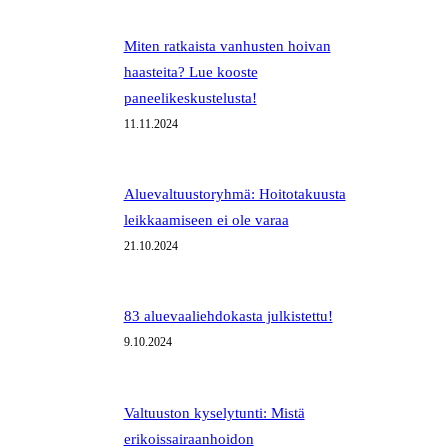
Miten ratkaista vanhusten hoivan
haasteita? Lue kooste
paneelikeskustelusta!
11.11.2024
Aluevaltuustoryhmä: Hoitotakuusta
leikkaamiseen ei ole varaa
21.10.2024
83 aluevaaliehdokasta julkistettu!
9.10.2024
Valtuuston kyselytunti: Mistä
erikoissairaanhoidon