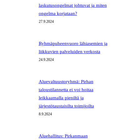
laskutusongelmat johtuvat ja miten
ongelma korjataan?
27.9.2024
Ryhmäpuheenvuoro lähiasemien ja
liikkuvien palveluiden verkosta
24.9.2024
Aluevaltuustoryhmä: Pirhan
taloustilannetta ei voi hoitaa
leikkaamalla pieniltä ja
järjestötaustaisilta toimijoilta
8.9.2024
Aluehallitus: Pirkanmaan