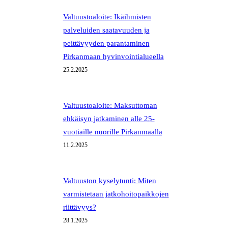
Valtuustoaloite: Ikäihmisten
palveluiden saatavuuden ja
peittävyyden parantaminen
Pirkanmaan hyvinvointialueella
25.2.2025
Valtuustoaloite: Maksuttoman
ehkäisyn jatkaminen alle 25-
vuotiaille nuorille Pirkanmaalla
11.2.2025
Valtuuston kyselytunti: Miten
varmistetaan jatkohoitopaikkojen
riittävyys?
28.1.2025