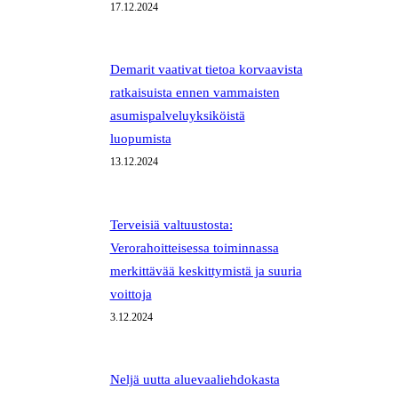
17.12.2024
Demarit vaativat tietoa korvaavista
ratkaisuista ennen vammaisten
asumispalveluyksiköistä
luopumista
13.12.2024
Terveisiä valtuustosta:
Verorahoitteisessa toiminnassa
merkittävää keskittymistä ja suuria
voittoja
3.12.2024
Neljä uutta aluevaaliehdokasta