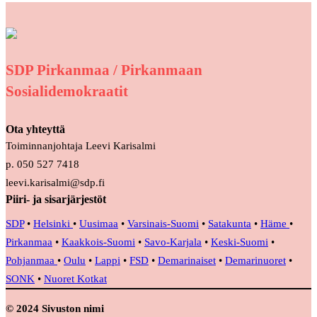
SDP Pirkanmaa / Pirkanmaan
Sosialidemokraatit
Ota yhteyttä
Toiminnanjohtaja Leevi Karisalmi
p. 050 527 7418
leevi.karisalmi@sdp.fi
Piiri- ja sisarjärjestöt
SDP
•
Helsinki
•
Uusimaa
•
Varsinais-Suomi
•
Satakunta
•
Häme
•
Pirkanmaa
•
Kaakkois-Suomi
•
Savo-Karjala
•
Keski-Suomi
•
Pohjanmaa
•
Oulu
•
Lappi
•
FSD
•
Demarinaiset
•
Demarinuoret
•
SONK
•
Nuoret Kotkat
© 2024 Sivuston nimi