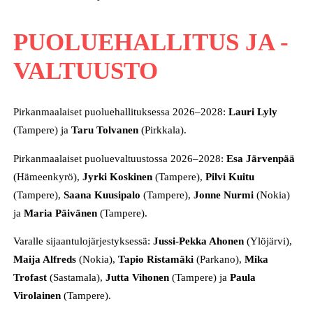
PUOLUEHALLITUS JA -
VALTUUSTO
Pirkanmaalaiset puoluehallituksessa 2026–2028:
Lauri Lyly
(Tampere) ja
Taru Tolvanen
(Pirkkala).
Pirkanmaalaiset puoluevaltuustossa 2026–2028:
Esa Järvenpää
(Hämeenkyrö),
Jyrki Koskinen
(Tampere),
Pilvi Kuitu
(Tampere),
Saana Kuusipalo
(Tampere),
Jonne Nurmi
(Nokia)
ja
Maria Päivänen
(Tampere).
Varalle sijaantulojärjestyksessä:
Jussi-Pekka Ahonen
(Ylöjärvi),
Maija Alfreds
(Nokia),
Tapio Ristamäki
(Parkano),
Mika
Trofast
(Sastamala),
Jutta Vihonen
(Tampere) ja
Paula
Virolainen
(Tampere).