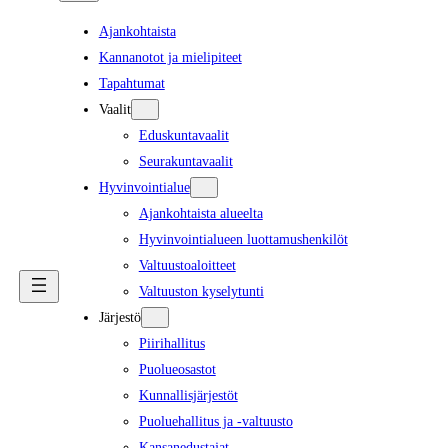
Ajankohtaista
Kannanotot ja mielipiteet
Tapahtumat
Vaalit
Eduskuntavaalit
Seurakuntavaalit
Hyvinvointialue
Ajankohtaista alueelta
Hyvinvointialueen luottamushenkilöt
Valtuustoaloitteet
Valtuuston kyselytunti
Järjestö
Piirihallitus
Puolueosastot
Kunnallisjärjestöt
Puoluehallitus ja -valtuusto
Kansanedustajat