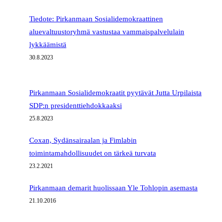
Tiedote: Pirkanmaan Sosialidemokraattinen
aluevaltuustoryhmä vastustaa vammaispalvelulain
lykkäämistä
30.8.2023
Pirkanmaan Sosialidemokraatit pyytävät Jutta Urpilaista
SDP:n presidenttiehdokkaaksi
25.8.2023
Coxan, Sydänsairaalan ja Fimlabin
toimintamahdollisuudet on tärkeä turvata
23.2.2021
Pirkanmaan demarit huolissaan Yle Tohlopin asemasta
21.10.2016