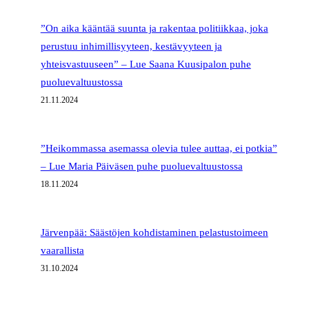
”On aika kääntää suunta ja rakentaa politiikkaa, joka
perustuu inhimillisyyteen, kestävyyteen ja
yhteisvastuuseen” – Lue Saana Kuusipalon puhe
puoluevaltuustossa
21.11.2024
”Heikommassa asemassa olevia tulee auttaa, ei potkia”
– Lue Maria Päiväsen puhe puoluevaltuustossa
18.11.2024
Järvenpää: Säästöjen kohdistaminen pelastustoimeen
vaarallista
31.10.2024