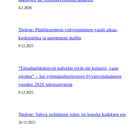
4.2.2026
Tiedote: Päätöksenteon vahvistaminen vaatii aikaa,
keskustelua ja paremman mallin
9.12.2025
”Ennaltaehkäisevät palvelut eivät ole kuluerä, vaan
sijoitus” – lue ryhmäpuheenvuoro hyvinvointialueen
vuoden 2026 talousarviosta
8.12.2025
Tiedote: Vahva poliittinen johto on lopulta kaikkien etu
26.11.2025