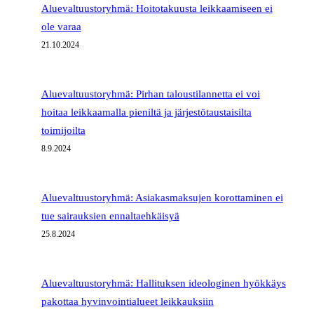
Aluevaltuustoryhmä: Hoitotakuusta leikkaamiseen ei
ole varaa
21.10.2024
Aluevaltuustoryhmä: Pirhan taloustilannetta ei voi
hoitaa leikkaamalla pieniltä ja järjestötaustaisilta
toimijoilta
8.9.2024
Aluevaltuustoryhmä: Asiakasmaksujen korottaminen ei
tue sairauksien ennaltaehkäisyä
25.8.2024
Aluevaltuustoryhmä: Hallituksen ideologinen hyökkäys
pakottaa hyvinvointialueet leikkauksiin