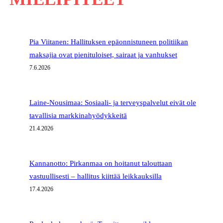
Pia Viitanen: Hallituksen epäonnistuneen politiikan
maksajia ovat pienituloiset, sairaat ja vanhukset
7.6.2026
Laine-Nousimaa: Sosiaali- ja terveyspalvelut eivät ole
tavallisia markkinahyödykkeitä
21.4.2026
Kannanotto: Pirkanmaa on hoitanut talouttaan
vastuullisesti – hallitus kiittää leikkauksilla
17.4.2026