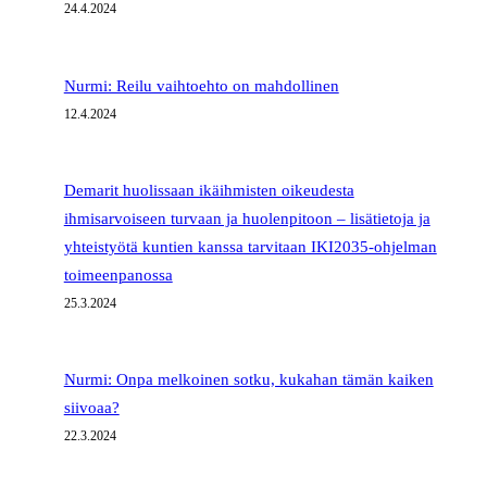
24.4.2024
Nurmi: Reilu vaihtoehto on mahdollinen
12.4.2024
Demarit huolissaan ikäihmisten oikeudesta
ihmisarvoiseen turvaan ja huolenpitoon – lisätietoja ja
yhteistyötä kuntien kanssa tarvitaan IKI2035-ohjelman
toimeenpanossa
25.3.2024
Nurmi: Onpa melkoinen sotku, kukahan tämän kaiken
siivoaa?
22.3.2024