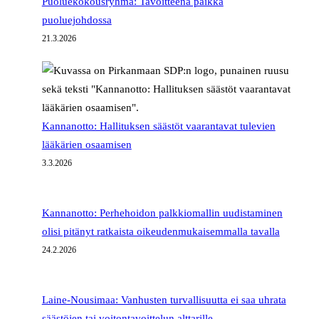
Puoluekokousryhmä: Tavoitteena paikka
puoluejohdossa
21.3.2026
Kannanotto: Hallituksen säästöt vaarantavat tulevien
lääkärien osaamisen
3.3.2026
Kannanotto: Perhehoidon palkkiomallin uudistaminen
olisi pitänyt ratkaista oikeudenmukaisemmalla tavalla
24.2.2026
Laine-Nousimaa: Vanhusten turvallisuutta ei saa uhrata
säästöjen tai voitontavoittelun alttarille