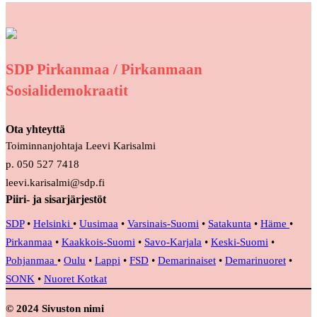
SDP Pirkanmaa / Pirkanmaan
Sosialidemokraatit
Ota yhteyttä
Toiminnanjohtaja Leevi Karisalmi
p. 050 527 7418
leevi.karisalmi@sdp.fi
Piiri- ja sisarjärjestöt
SDP
•
Helsinki
•
Uusimaa
•
Varsinais-Suomi
•
Satakunta
•
Häme
•
Pirkanmaa
•
Kaakkois-Suomi
•
Savo-Karjala
•
Keski-Suomi
•
Pohjanmaa
•
Oulu
•
Lappi
•
FSD
•
Demarinaiset
•
Demarinuoret
•
SONK
•
Nuoret Kotkat
© 2024 Sivuston nimi