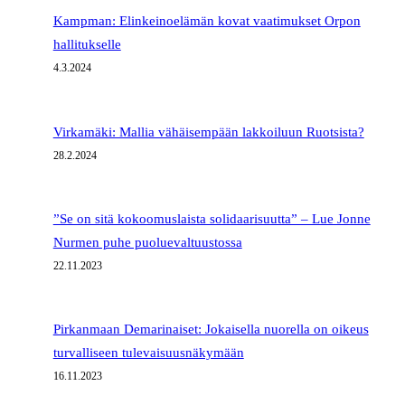
Kampman: Elinkeinoelämän kovat vaatimukset Orpon
hallitukselle
4.3.2024
Virkamäki: Mallia vähäisempään lakkoiluun Ruotsista?
28.2.2024
”Se on sitä kokoomuslaista solidaarisuutta” – Lue Jonne
Nurmen puhe puoluevaltuustossa
22.11.2023
Pirkanmaan Demarinaiset: Jokaisella nuorella on oikeus
turvalliseen tulevaisuusnäkymään
16.11.2023