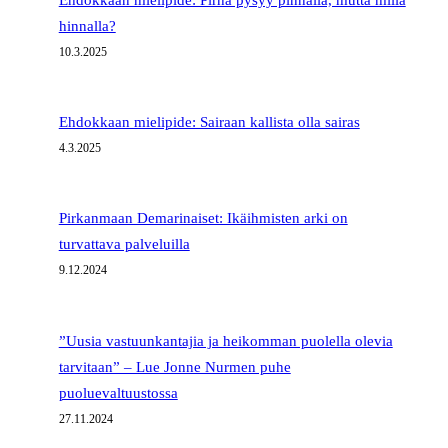
hinnalla?
10.3.2025
Ehdokkaan mielipide: Sairaan kallista olla sairas
4.3.2025
Pirkanmaan Demarinaiset: Ikäihmisten arki on
turvattava palveluilla
9.12.2024
”Uusia vastuunkantajia ja heikomman puolella olevia
tarvitaan” – Lue Jonne Nurmen puhe
puoluevaltuustossa
27.11.2024