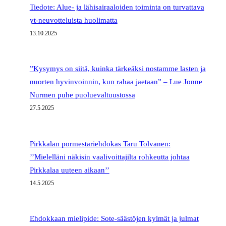
Tiedote: Alue- ja lähisairaaloiden toiminta on turvattava
yt-neuvotteluista huolimatta
13.10.2025
”Kysymys on siitä, kuinka tärkeäksi nostamme lasten ja
nuorten hyvinvoinnin, kun rahaa jaetaan” – Lue Jonne
Nurmen puhe puoluevaltuustossa
27.5.2025
Pirkkalan pormestariehdokas Taru Tolvanen:
’’Mielelläni näkisin vaalivoittajilta rohkeutta johtaa
Pirkkalaa uuteen aikaan’’
14.5.2025
Ehdokkaan mielipide: Sote-säästöjen kylmät ja julmat