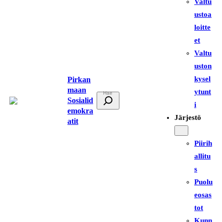
Valtu
ustoa
loitte
et
Valtu
uston
kysel
Pirkan
maan
ytunt
E
Sosialid
i
t
emokra
Järjestö
atit
s
i
Piirih
allitu
s
Puolu
eosas
tot
Kunn