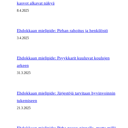
kasvot alkavat näkyä
8.4.2025
Ehdokkaan mielipide: Pirhan rahoitus ja henkilöstö
3.4.2025
Ehdokkaan mielipide: Psyykkarit kuuluvat koulujen
arkeen
31.3.2025
Ehdokkaan mielipide: Järjestöjä tarvitaan hyvinvoinnin
tukemiseen
21.3.2025
Ehdokkaan mielipide: Pirha pysyy pinnalla, mutta millä