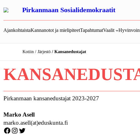
Siirry
Pirkanmaan Sosialidemokraatit
sisältöön
Ajankohtaista
Kannanotot ja mielipiteet
Tapahtumat
Vaalit
Hyvinvoint
Kotiin
Järjestö
Kansanedustajat
KANSANEDUST
Pirkanmaan kansanedustajat 2023-2027
Marko Asell
marko.asell(at)eduskunta.fi
Facebook
Instagram
Twitter