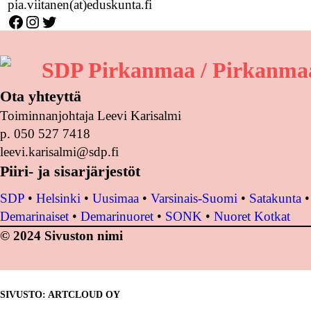
pia.viitanen(at)eduskunta.fi
Facebook
Instagram
Twitter
SDP Pirkanmaa / Pirkanmaa
Ota yhteyttä
Toiminnanjohtaja Leevi Karisalmi
p. 050 527 7418
leevi.karisalmi@sdp.fi
Piiri- ja sisarjärjestöt
SDP
•
Helsinki
•
Uusimaa
•
Varsinais-Suomi
•
Satakunta
Demarinaiset
•
Demarinuoret
•
SONK
•
Nuoret Kotkat
© 2024 Sivuston nimi
SIVUSTO: ARTCLOUD OY