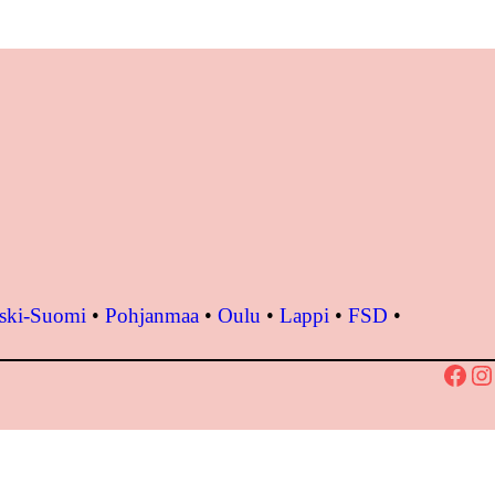
ski-Suomi
•
Pohjanmaa
•
Oulu
•
Lappi
•
FSD
•
Facebook
Instagram