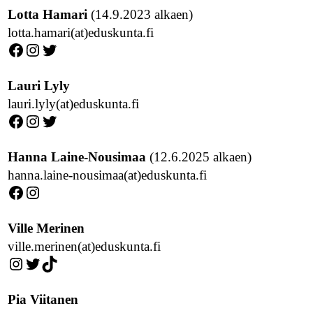
Lotta Hamari
(14.9.2023 alkaen)
lotta.hamari(at)eduskunta.fi
Facebook
Instagram
Twitter
Lauri Lyly
lauri.lyly(at)eduskunta.fi
Facebook
Instagram
Twitter
Hanna Laine-Nousimaa
(12.6.2025 alkaen)
hanna.laine-nousimaa(at)eduskunta.fi
Facebook
Instagram
Ville Merinen
ville.merinen(at)eduskunta.fi
Instagram
Twitter
TikTok
Pia Viitanen