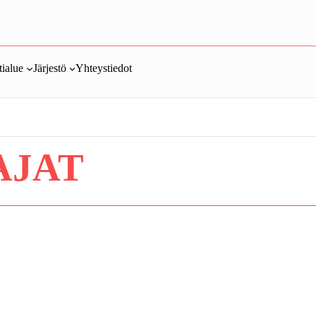
ialue
Järjestö
Yhteystiedot
AJAT