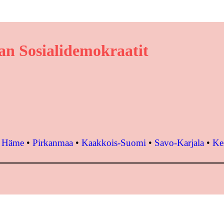
n Sosialidemokraatit
•
Häme
•
Pirkanmaa
•
Kaakkois-Suomi
•
Savo-Karjala
•
Ke