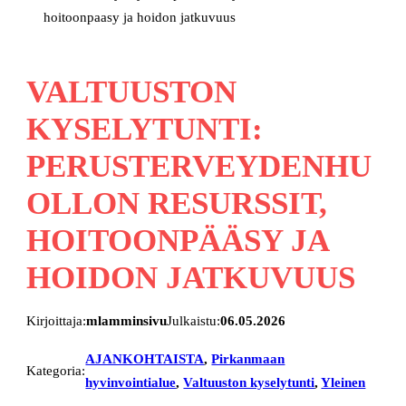
hoitoonpaasy ja hoidon jatkuvuus
VALTUUSTON
KYSELYTUNTI:
PERUSTERVEYDENHU
OLLON RESURSSIT,
HOITOONPÄÄSY JA
HOIDON JATKUVUUS
Kirjoittaja:
mlamminsivu
Julkaistu:
06.05.2026
AJANKOHTAISTA
, 
Pirkanmaan
Kategoria:
hyvinvointialue
, 
Valtuuston kyselytunti
, 
Yleinen