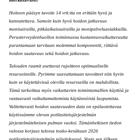
merkittävästi?
Hoitoon pääsyn tavoite 14 vrk:tta on erittäin hyvä ja
kannatettava. Samoin kuin hyvä hoidon jatkuvuus
monisairailla, pitkäaikaissairailla ja monipalveluasiakkailla.
Perusterveydenhuollon toiminnassa kustannusvaikuttavuutta
parantamaan tarvitaan molemmat komponentit, riittävä
hoidon saatavuus sekä hoidon jatkuvuus.
Talouden raamit asettavat rajoitteen optimaaliselle
resursoinnille. Pyrimme saavuttamaan tavoitteet niin hyvin
kuin se käytettävissä olevilla resursseilla on mahdollista.
Tämä tarkoittaa myös vaikuttavien toimintamallien käyttöä ja
vastaavasti vaikuttamattomista käytännöistä luopumista.
Valitettavasti hoidon saatavuuden data on epäluotettavaa
käytössämme olevan potilastietojärjestelmän
järjestelmäteknisen pulman vuoksi. Tämänhetkisen tiedon
valossa korjaus tulossa touko-kesäkuun 2026
potilastietojärjestelmän päivityksessä. Vasta sen jälkeen