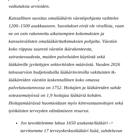
vaikutuksia arvioiden.
Kansallinen suositus omalääkärin väestöpohjasta vaihtelee
1200–1500 asukkaaseen. Suositukset eivät ole virallisia, vaan
ne on osin rakennettu aikaisempien kokemuksien ja
kansainvälisten omalääkäritutkimuksien pohjalta. Väestön
koko riippuu suuresti väestön ikärakenteesta,
sairastavuudesta, muiden palveluiden käytöstä sekä
lääkäreille jyvitettyjen sektoritöiden määrästä. Vuoden 2026
talousarvion budjetoiduilla lääkärinviroilla vakituisten tk-
lääkäreiden väestön laskennallinen koko omassa
palvelutuotannossa on 1752. Hoitajien ja lääkäreiden suhde
soteasematyössä on 1,9 hoitajaa lääkäriä kohden.
Hoitajamäärässä huomioidaan myös kiirevastaanottojen sekä
työikäisten terveyden edistämiseen resurssi.
Jos tavoittelemme lukua 1650 asukasta/lääkäri ->
tarvitsemme 17 terveyskeskuslääkäri lisää, suhdeluvun