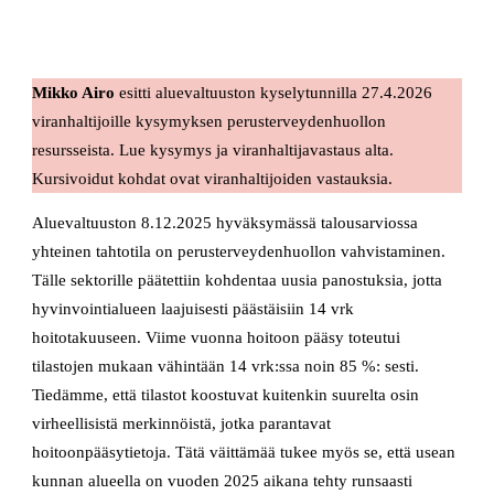
Mikko Airo
esitti aluevaltuuston kyselytunnilla 27.4.2026
viranhaltijoille kysymyksen perusterveydenhuollon
resursseista. Lue kysymys ja viranhaltijavastaus alta.
Kursivoidut kohdat ovat viranhaltijoiden vastauksia.
Aluevaltuuston 8.12.2025 hyväksymässä talousarviossa
yhteinen tahtotila on perusterveydenhuollon vahvistaminen.
Tälle sektorille päätettiin kohdentaa uusia panostuksia, jotta
hyvinvointialueen laajuisesti päästäisiin 14 vrk
hoitotakuuseen. Viime vuonna hoitoon pääsy toteutui
tilastojen mukaan vähintään 14 vrk:ssa noin 85 %: sesti.
Tiedämme, että tilastot koostuvat kuitenkin suurelta osin
virheellisistä merkinnöistä, jotka parantavat
hoitoonpääsytietoja. Tätä väittämää tukee myös se, että usean
kunnan alueella on vuoden 2025 aikana tehty runsaasti