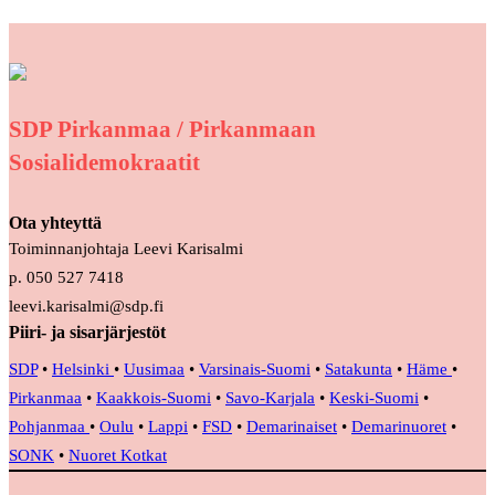
SDP Pirkanmaa / Pirkanmaan
Sosialidemokraatit
Ota yhteyttä
Toiminnanjohtaja Leevi Karisalmi
p. 050 527 7418
leevi.karisalmi@sdp.fi
Piiri- ja sisarjärjestöt
SDP
•
Helsinki
•
Uusimaa
•
Varsinais-Suomi
•
Satakunta
•
Häme
•
Pirkanmaa
•
Kaakkois-Suomi
•
Savo-Karjala
•
Keski-Suomi
•
Pohjanmaa
•
Oulu
•
Lappi
•
FSD
•
Demarinaiset
•
Demarinuoret
•
SONK
•
Nuoret Kotkat