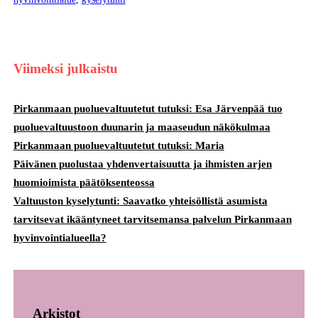
Viimeksi julkaistu
Pirkanmaan puoluevaltuutetut tutuksi: Esa Järvenpää tuo
puoluevaltuustoon duunarin ja maaseudun näkökulmaa
Pirkanmaan puoluevaltuutetut tutuksi: Maria
Päivänen puolustaa yhdenvertaisuutta ja ihmisten arjen
huomioimista päätöksenteossa
Valtuuston kyselytunti: Saavatko yhteisöllistä asumista
tarvitsevat ikääntyneet tarvitsemansa palvelun Pirkanmaan
hyvinvointialueella?
Arkistot