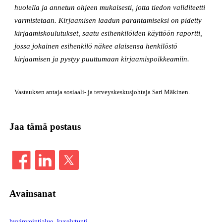
huolella ja annetun ohjeen mukaisesti, jotta tiedon validiteetti
varmistetaan. Kirjaamisen laadun parantamiseksi on pidetty
kirjaamiskoulutukset, saatu esihenkilöiden käyttöön raportti,
jossa jokainen esihenkilö näkee alaisensa henkilöstö
kirjaamisen ja pystyy puuttumaan kirjaamispoikkeamiin.
Vastauksen antaja sosiaali- ja terveyskeskusjohtaja Sari Mäkinen.
Jaa tämä postaus
Avainsanat
hyvinvointialue
, 
kyselytunti