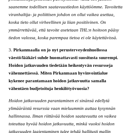
saanemme todellisen saatavuustiedon käyttöömme. Tavoitetta
viranhaltija- ja poliittisen johdon on ollut vaikea asettaa,
koska tieto ollut virheellinen ja liian positiivinen. On
ymmärrettävää, että tavoite asetetaan THL:n hoitoon pääsy
tiedon valossa, koska parempaa tietoa ei ole käytettävissä.
3.
Pirkanmaalla on jo nyt perusterveydenhuollossa
väestö/lääkäri suhde huomattavasti suositusta suurempi.
Hoidon jatkuvuuden tiedetään heikentyvän resursseja
vähennettäessä. Miten Pirkanmaan hyvinvointialue
kykenee parantamaan hoidon jatkuvuutta samalla
vähentäen budjetoituja henkilötyövuosia?
Hoidon jatkuvuuden parantaminen ei sinänsä edellytä
ylimääräistä resurssia vaan mieluummin auttaa kysynnän
hallinnassa. Ilman riittävää hoidon saatavuutta on vaikea
toteuttaa hyvää hoidon jatkuvuutta, minkä vuoksi hoidon
jatkuvuuden laajentaminen tulee tehdä hallitusti mallin