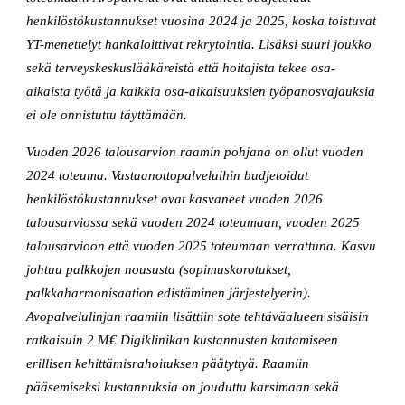
henkilöstökustannukset vuosina 2024 ja 2025, koska toistuvat
YT-menettelyt hankaloittivat rekrytointia. Lisäksi suuri joukko
sekä terveyskeskuslääkäreistä että hoitajista tekee osa-
aikaista työtä ja kaikkia osa-aikaisuuksien työpanosvajauksia
ei ole onnistuttu täyttämään.
Vuoden 2026 talousarvion raamin pohjana on ollut vuoden
2024 toteuma. Vastaanottopalveluihin budjetoidut
henkilöstökustannukset ovat kasvaneet vuoden 2026
talousarviossa sekä vuoden 2024 toteumaan, vuoden 2025
talousarvioon että vuoden 2025 toteumaan verrattuna. Kasvu
johtuu palkkojen noususta (sopimuskorotukset,
palkkaharmonisaation edistäminen järjestelyerin).
Avopalvelulinjan raamiin lisättiin sote tehtäväalueen sisäisin
ratkaisuin 2 M€ Digiklinikan kustannusten kattamiseen
erillisen kehittämisrahoituksen päätyttyä. Raamiin
pääsemiseksi kustannuksia on jouduttu karsimaan sekä