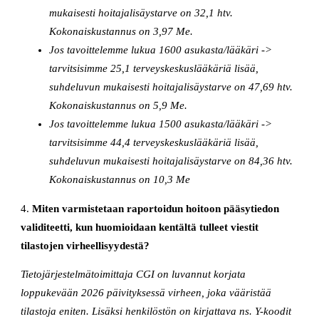
mukaisesti hoitajalisäystarve on 32,1 htv.
Kokonaiskustannus on 3,97 Me.
Jos tavoittelemme lukua 1600 asukasta/lääkäri ->
tarvitsisimme 25,1 terveyskeskuslääkäriä lisää,
suhdeluvun mukaisesti hoitajalisäystarve on 47,69 htv.
Kokonaiskustannus on 5,9 Me.
Jos tavoittelemme lukua 1500 asukasta/lääkäri ->
tarvitsisimme 44,4 terveyskeskuslääkäriä lisää,
suhdeluvun mukaisesti hoitajalisäystarve on 84,36 htv.
Kokonaiskustannus on 10,3 Me
4.
Miten varmistetaan raportoidun hoitoon pääsytiedon
validiteetti, kun huomioidaan kentältä tulleet viestit
tilastojen virheellisyydestä?
Tietojärjestelmätoimittaja CGI on luvannut korjata
loppukevään 2026 päivityksessä virheen, joka vääristää
tilastoja eniten. Lisäksi henkilöstön on kirjattava ns. Y-koodit