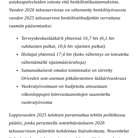
asiakaspalveluiden ostosta että henkilöstökustannuksista.
Vuoden 2026 talousarviossa on vähennetty henkilötyövuosia
vuoden 2025 talousarvion henkilöstöbudjettiin verrattuna
raamiin pääsemiseksi:
Terveyskeskuslääkärit yhteensä 16,7 htv (6,1 htv
vakituisten palkat, 10,6 htv sijaisten palkat)
Hoitajat yhteensä 17,4 htv (koko vähennys on toteutettu
vähentämällä sijaismäärärahoja)
Samanaikaisesti omaksi toiminnaksi on siirretty
Oriveden sote-aseman pitkäkestoinen lääkärivuokraus
Vuokratyövoimaan on budjetoitu ainoastaan
viikonloppujen kiirevastaanottojen suunniteltu
vuokratyövoima
Loppuvuoden 2025 tuloksen parannuttua tehtiin politiikassa
päätös, jonka perusteella sotetehtäväalueen 2026
talousarvioon päätettiin kohdentaa lisärahoitusta. Neuvottelut