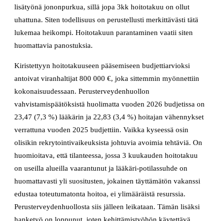
lisätyönä jononpurkua, sillä jopa 3kk hoitotakuu on ollut
uhattuna. Siten todellisuus on perustellusti merkittävästi tätä
lukemaa heikompi. Hoitotakuun parantaminen vaatii siten
huomattavia panostuksia.
Kiristettyyn hoitotakuuseen pääsemiseen budjettiarvioksi
antoivat viranhaltijat 800 000 €, joka sittemmin myönnettiin
kokonaisuudessaan. Perusterveydenhuollon
vahvistamispäätöksistä huolimatta vuoden 2026 budjetissa on
23,47 (7,3 %) lääkärin ja 22,83 (3,4 %) hoitajan vähennykset
verrattuna vuoden 2025 budjettiin. Vaikka kyseessä osin
olisikin rekrytointivaikeuksista johtuvia avoimia tehtäviä. On
huomioitava, että tilanteessa, jossa 3 kuukauden hoitotakuu
on useilla alueilla vaarantunut ja lääkäri-potilassuhde on
huomattavasti yli suositusten, jokainen täyttämätön vakanssi
edustaa toteutumatonta hoitoa, ei ylimääräistä resurssia.
Perusterveydenhuollosta siis jälleen leikataan. Tämän lisäksi
hanketyö on loppunut, joten kehittämistyöhön käytettävä