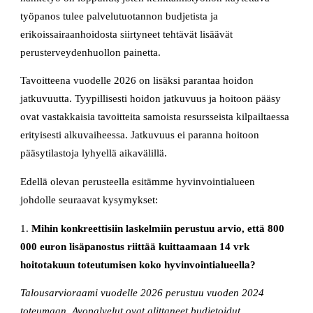
työpanos tulee palvelutuotannon budjetista ja
erikoissairaanhoidosta siirtyneet tehtävät lisäävät
perusterveydenhuollon painetta.
Tavoitteena vuodelle 2026 on lisäksi parantaa hoidon
jatkuvuutta. Tyypillisesti hoidon jatkuvuus ja hoitoon pääsy
ovat vastakkaisia tavoitteita samoista resursseista kilpailtaessa
erityisesti alkuvaiheessa. Jatkuvuus ei paranna hoitoon
pääsytilastoja lyhyellä aikavälillä.
Edellä olevan perusteella esitämme hyvinvointialueen
johdolle seuraavat kysymykset:
1.
Mihin konkreettisiin laskelmiin perustuu arvio, että 800
000 euron lisäpanostus riittää kuittaamaan 14 vrk
hoitotakuun toteutumisen koko hyvinvointialueella?
Talousarvioraami vuodelle 2026 perustuu vuoden 2024
toteumaan. Avopalvelut ovat alittaneet budjetoidut