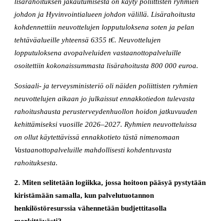
lisärahoituksen jakautumisesta on käyty poliittisten ryhmien
johdon ja Hyvinvointialueen johdon välillä. Lisärahoitusta
kohdennettiin neuvottelujen lopputuloksena soten ja pelan
tehtäväalueille yhteensä 6355 t€. Neuvottelujen
lopputuloksena avopalveluiden vastaanottopalveluille
osoitettiin kokonaissummasta lisärahoitusta 800 000 euroa.
Sosiaali- ja terveysministeriö oli näiden poliittisten ryhmien
neuvottelujen aikaan jo julkaissut ennakkotiedon tulevasta
rahoitushausta perusterveydenhuollon hoidon jatkuvuuden
kehittämiseksi vuosille 2026–2027. Ryhmien neuvotteluissa
on ollut käytettävissä ennakkotieto tästä nimenomaan
Vastaanottopalveluille mahdollisesti kohdentuvasta
rahoituksesta.
2. Miten selitetään logiikka, jossa hoitoon pääsyä pystytään
kiristämään samalla, kun palvelutuotannon
henkilöstöresurssia vähennetään budjettitasolla