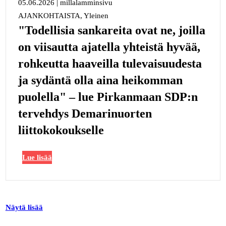
05.06.2026
|
millalamminsivu
AJANKOHTAISTA, Yleinen
"Todellisia sankareita ovat ne, joilla
on viisautta ajatella yhteistä hyvää,
rohkeutta haaveilla tulevaisuudesta
ja sydäntä olla aina heikomman
puolella" – lue Pirkanmaan SDP:n
tervehdys Demarinuorten
liittokokoukselle
Lue lisää
Näytä lisää