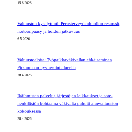
15.6.2026
Valtuuston kyselytunti: Perusterveydenhuollon resurssit,
hoitoonpääsy ja hoidon jatkuvuus
6.5.2026
Valtuustoaloite: Työpaikkaväkivallan ehkäiseminen
Pirkanmaan hyvinvointialueella
28.4.2026
Ikäihmisten palvelut, järjestöjen leikkaukset ja sote-
henkilöstön kohtaama väkivalta puhutti aluevaltuuston
kokouksessa
28.4.2026