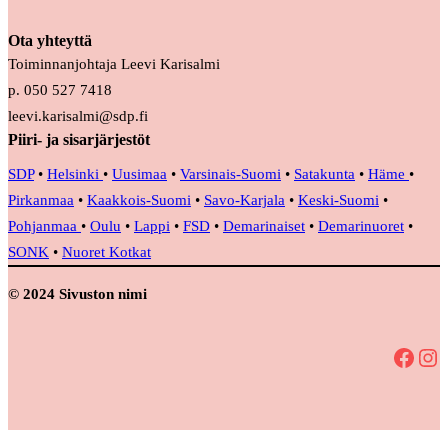
Ota yhteyttä
Toiminnanjohtaja Leevi Karisalmi
p. 050 527 7418
leevi.karisalmi@sdp.fi
Piiri- ja sisarjärjestöt
SDP
•
Helsinki
•
Uusimaa
•
Varsinais-Suomi
•
Satakunta
•
Häme
•
Pirkanmaa
•
Kaakkois-Suomi
•
Savo-Karjala
•
Keski-Suomi
•
Pohjanmaa
•
Oulu
•
Lappi
•
FSD
•
Demarinaiset
•
Demarinuoret
•
SONK
•
Nuoret Kotkat
© 2024 Sivuston nimi
Facebook
Instagram