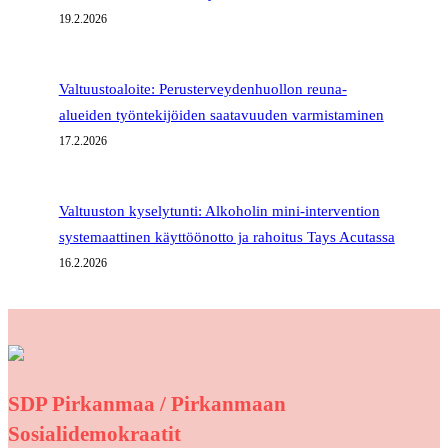
19.2.2026
Valtuustoaloite: Perusterveydenhuollon reuna-
alueiden työntekijöiden saatavuuden varmistaminen
17.2.2026
Valtuuston kyselytunti: Alkoholin mini-intervention
systemaattinen käyttöönotto ja rahoitus Tays Acutassa
16.2.2026
SDP Pirkanmaa / Pirkanmaan
Sosialidemokraatit