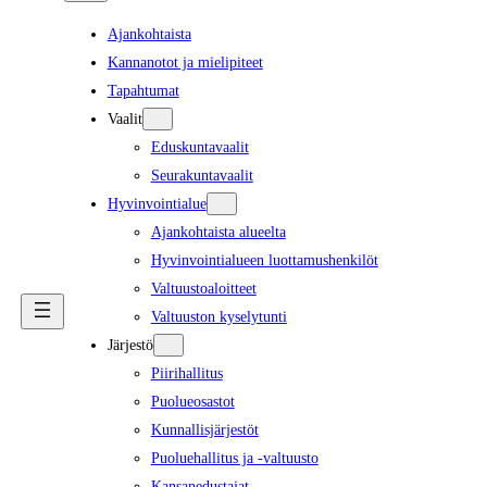
Ajankohtaista
Kannanotot ja mielipiteet
Tapahtumat
Vaalit
Eduskuntavaalit
Seurakuntavaalit
Hyvinvointialue
Ajankohtaista alueelta
Hyvinvointialueen luottamushenkilöt
Valtuustoaloitteet
Valtuuston kyselytunti
Järjestö
Piirihallitus
Puolueosastot
Kunnallisjärjestöt
Puoluehallitus ja -valtuusto
Kansanedustajat