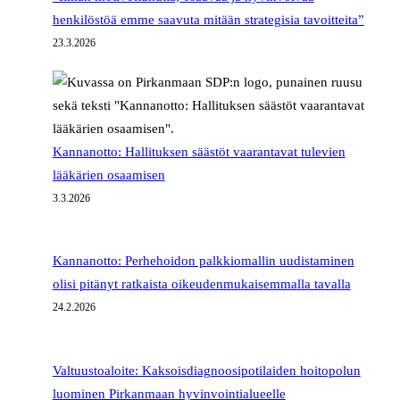
henkilöstöä emme saavuta mitään strategisia tavoitteita”
23.3.2026
Kannanotto: Hallituksen säästöt vaarantavat tulevien
lääkärien osaamisen
3.3.2026
Kannanotto: Perhehoidon palkkiomallin uudistaminen
olisi pitänyt ratkaista oikeudenmukaisemmalla tavalla
24.2.2026
Valtuustoaloite: Kaksoisdiagnoosipotilaiden hoitopolun
luominen Pirkanmaan hyvinvointialueelle