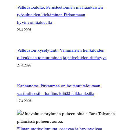
Valtuustoaloite: Perusteettomien määräaikaisten
työsuhteiden kieltäminen Pirkanmaan
hyvinvointialueella
28.4.2026
Valtuuston kyselytunti: Vammaisten henkilöiden
oikeuksien toteutuminen ja palveluiden riittävyys
27.4.2026
Kannanotto: Pirkanmaa on hoitanut talouttaan
vastuullisesti – hallitus kiittää leikkauksilla
17.4.2026
”Ilman motivoitunutta, osaavaa ja hyvinvoivaa