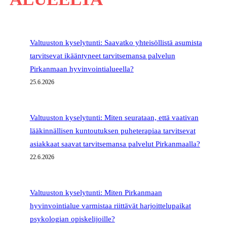
Valtuuston kyselytunti: Saavatko yhteisöllistä asumista
tarvitsevat ikääntyneet tarvitsemansa palvelun
Pirkanmaan hyvinvointialueella?
25.6.2026
Valtuuston kyselytunti: Miten seurataan, että vaativan
lääkinnällisen kuntoutuksen puheterapiaa tarvitsevat
asiakkaat saavat tarvitsemansa palvelut Pirkanmaalla?
22.6.2026
Valtuuston kyselytunti: Miten Pirkanmaan
hyvinvointialue varmistaa riittävät harjoittelupaikat
psykologian opiskelijoille?