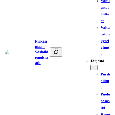
Valtu
ustoa
loitte
et
Valtu
uston
kysel
Pirkan
maan
ytunt
E
Sosialid
i
t
emokra
Järjestö
atit
s
i
Piirih
allitu
s
Puolu
eosas
tot
Kunn