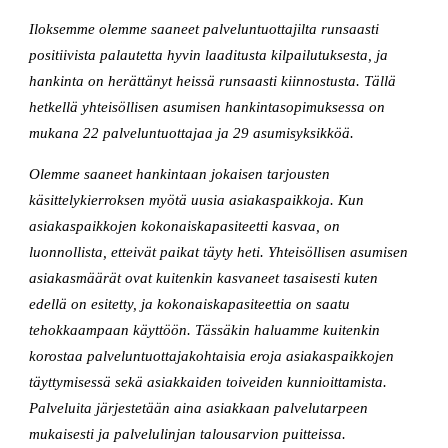
Iloksemme olemme saaneet palveluntuottajilta runsaasti
positiivista palautetta hyvin laaditusta kilpailutuksesta, ja
hankinta on herättänyt heissä runsaasti kiinnostusta. Tällä
hetkellä yhteisöllisen asumisen hankintasopimuksessa on
mukana 22 palveluntuottajaa ja 29 asumisyksikköä.
Olemme saaneet hankintaan jokaisen tarjousten
käsittelykierroksen myötä uusia asiakaspaikkoja. Kun
asiakaspaikkojen kokonaiskapasiteetti kasvaa, on
luonnollista, etteivät paikat täyty heti. Yhteisöllisen asumisen
asiakasmäärät ovat kuitenkin kasvaneet tasaisesti kuten
edellä on esitetty, ja kokonaiskapasiteettia on saatu
tehokkaampaan käyttöön. Tässäkin haluamme kuitenkin
korostaa palveluntuottajakohtaisia eroja asiakaspaikkojen
täyttymisessä sekä asiakkaiden toiveiden kunnioittamista.
Palveluita järjestetään aina asiakkaan palvelutarpeen
mukaisesti ja palvelulinjan talousarvion puitteissa.