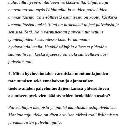
nähtävillä hyvinvointialueen verkkosivuilla. Ohjausta ja
neuvontaa saa myös Lähitoreilta ja muiden palveluiden
ammattilaisilta. Yhteisöllisestä asumisesta on koottu käsikirja
ammattilaisten tueksi. Siinä on tarkemmat ohjeet palvelusta ja
sen sisällöstä. Näin varmistetaan palvelun tunnettuus
työntekijöiden keskuudessa koko Pirkanmaan
hyvinvointialueella. Henkilöstöinfoja aiheesta pidetään
säännöllisesti, koska kyseessä on vielä suhteellisen uusi
palvelumuoto.
4. Miten hyvinvointialue varmistaa monituottajuuden
toteutumisen sekä ennakoivan ja ajantasaisen
tiedonvaihdon palveluntuottajien kanssa yhteisölliseen
asumiseen pyrkivien ikääntyneiden henkilöiden osalta?
Palvelulinjan menoista yli puolet muodostuu ostopalveluista.
Monituottajuudella on täten erityisen tärkeä rooli ikäihmisten
ja vammaisten palvelulinjalla.