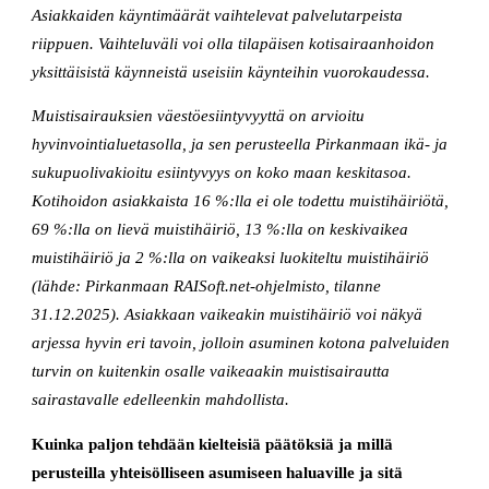
Asiakkaiden käyntimäärät vaihtelevat palvelutarpeista
riippuen. Vaihteluväli voi olla tilapäisen kotisairaanhoidon
yksittäisistä käynneistä useisiin käynteihin vuorokaudessa.
Muistisairauksien väestöesiintyvyyttä on arvioitu
hyvinvointialuetasolla, ja sen perusteella Pirkanmaan ikä- ja
sukupuolivakioitu esiintyvyys on koko maan keskitasoa.
Kotihoidon asiakkaista 16 %:lla ei ole todettu muistihäiriötä,
69 %:lla on lievä muistihäiriö, 13 %:lla on keskivaikea
muistihäiriö ja 2 %:lla on vaikeaksi luokiteltu muistihäiriö
(lähde: Pirkanmaan RAISoft.net-ohjelmisto, tilanne
31.12.2025). Asiakkaan vaikeakin muistihäiriö voi näkyä
arjessa hyvin eri tavoin, jolloin asuminen kotona palveluiden
turvin on kuitenkin osalle vaikeaakin muistisairautta
sairastavalle edelleenkin mahdollista.
Kuinka paljon tehdään kielteisiä päätöksiä ja millä
perusteilla yhteisölliseen asumiseen haluaville ja sitä