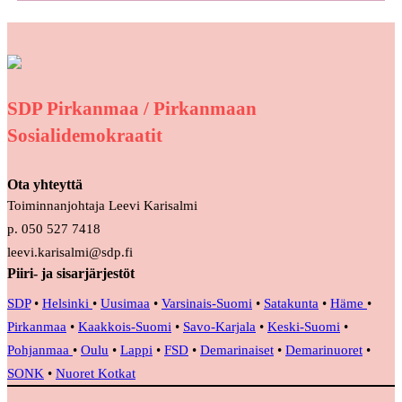
SDP Pirkanmaa / Pirkanmaan
Sosialidemokraatit
Ota yhteyttä
Toiminnanjohtaja Leevi Karisalmi
p. 050 527 7418
leevi.karisalmi@sdp.fi
Piiri- ja sisarjärjestöt
SDP
•
Helsinki
•
Uusimaa
•
Varsinais-Suomi
•
Satakunta
•
Häme
•
Pirkanmaa
•
Kaakkois-Suomi
•
Savo-Karjala
•
Keski-Suomi
•
Pohjanmaa
•
Oulu
•
Lappi
•
FSD
•
Demarinaiset
•
Demarinuoret
•
SONK
•
Nuoret Kotkat