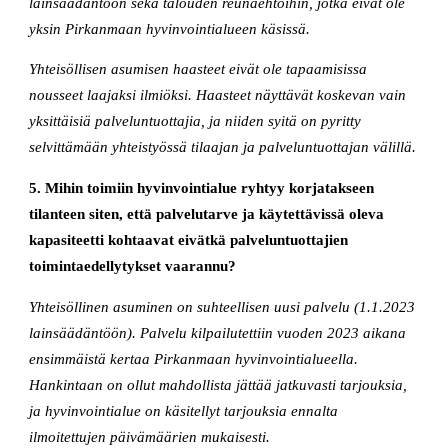
lainsäädäntöön sekä talouden reunaehtoihin, jotka eivät ole
yksin Pirkanmaan hyvinvointialueen käsissä.
Yhteisöllisen asumisen haasteet eivät ole tapaamisissa
nousseet laajaksi ilmiöksi. Haasteet näyttävät koskevan vain
yksittäisiä palveluntuottajia, ja niiden syitä on pyritty
selvittämään yhteistyössä tilaajan ja palveluntuottajan välillä.
5. Mihin toimiin hyvinvointialue ryhtyy korjatakseen
tilanteen siten, että palvelutarve ja käytettävissä oleva
kapasiteetti kohtaavat eivätkä palveluntuottajien
toimintaedellytykset vaarannu?
Yhteisöllinen asuminen on suhteellisen uusi palvelu (1.1.2023
lainsäädäntöön). Palvelu kilpailutettiin vuoden 2023 aikana
ensimmäistä kertaa Pirkanmaan hyvinvointialueella.
Hankintaan on ollut mahdollista jättää jatkuvasti tarjouksia,
ja hyvinvointialue on käsitellyt tarjouksia ennalta
ilmoitettujen päivämäärien mukaisesti.