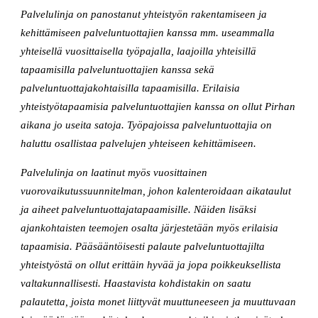
Palvelulinja on panostanut yhteistyön rakentamiseen ja
kehittämiseen palveluntuottajien kanssa mm. useammalla
yhteisellä vuosittaisella työpajalla, laajoilla yhteisillä
tapaamisilla palveluntuottajien kanssa sekä
palveluntuottajakohtaisilla tapaamisilla. Erilaisia
yhteistyötapaamisia palveluntuottajien kanssa on ollut Pirhan
aikana jo useita satoja. Työpajoissa palveluntuottajia on
haluttu osallistaa palvelujen yhteiseen kehittämiseen.
Palvelulinja on laatinut myös vuosittainen
vuorovaikutussuunnitelman, johon kalenteroidaan aikataulut
ja aiheet palveluntuottajatapaamisille. Näiden lisäksi
ajankohtaisten teemojen osalta järjestetään myös erilaisia
tapaamisia. Pääsääntöisesti palaute palveluntuottajilta
yhteistyöstä on ollut erittäin hyvää ja jopa poikkeuksellista
valtakunnallisesti. Haastavista kohdistakin on saatu
palautetta, joista monet liittyvät muuttuneeseen ja muuttuvaan