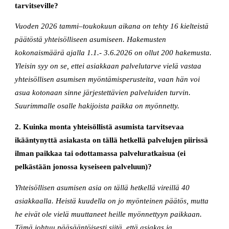
tarvitseville?
Vuoden 2026 tammi–toukokuun aikana on tehty 16 kielteistä
päätöstä yhteisölliseen asumiseen. Hakemusten
kokonaismäärä ajalla 1.1.- 3.6.2026 on ollut 200 hakemusta.
Yleisin syy on se, ettei asiakkaan palvelutarve vielä vastaa
yhteisöllisen asumisen myöntämisperusteita, vaan hän voi
asua kotonaan sinne järjestettävien palveluiden turvin.
Suurimmalle osalle hakijoista paikka on myönnetty.
2. Kuinka monta yhteisöllistä asumista tarvitsevaa
ikääntynyttä asiakasta on tällä hetkellä palvelujen piirissä
ilman paikkaa tai odottamassa palveluratkaisua (ei
pelkästään jonossa kyseiseen palveluun)?
Yhteisöllisen asumisen asia on tällä hetkellä vireillä 40
asiakkaalla. Heistä kuudella on jo myönteinen päätös, mutta
he eivät ole vielä muuttaneet heille myönnettyyn paikkaan.
Tämä johtuu pääsääntöisesti siitä, että asiakas ja