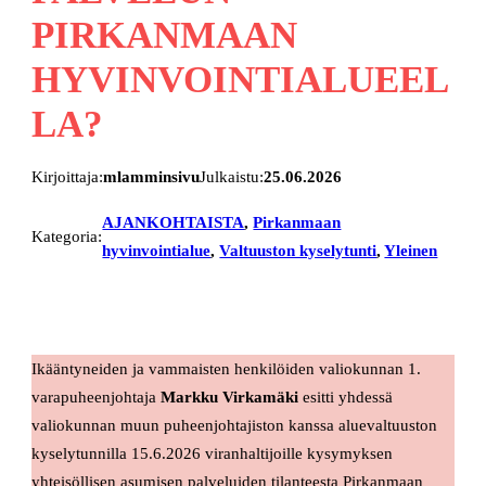
PIRKANMAAN
HYVINVOINTIALUEEL
LA?
Kirjoittaja:
mlamminsivu
Julkaistu:
25.06.2026
AJANKOHTAISTA
, 
Pirkanmaan
Kategoria:
hyvinvointialue
, 
Valtuuston kyselytunti
, 
Yleinen
Ikääntyneiden ja vammaisten henkilöiden valiokunnan 1.
varapuheenjohtaja
Markku Virkamäki
esitti yhdessä
valiokunnan muun puheenjohtajiston kanssa aluevaltuuston
kyselytunnilla 15.6.2026 viranhaltijoille kysymyksen
yhteisöllisen asumisen palveluiden tilanteesta Pirkanmaan