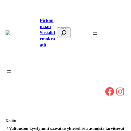
Siirry
sisältöön
Pirkan
maan
E
Sosialid
t
emokra
atit
s
i
Facebook
Instagram
Kotiin
Valtuuston kyselytunti saavatko yhteisollista asumista tarvitsevat