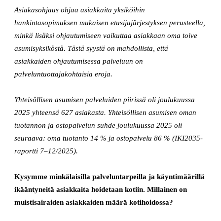
Asiakasohjaus ohjaa asiakkaita yksiköihin
hankintasopimuksen mukaisen etusijajärjestyksen perusteella,
minkä lisäksi ohjautumiseen vaikuttaa asiakkaan oma toive
asumisyksiköstä. Tästä syystä on mahdollista, että
asiakkaiden ohjautumisessa palveluun on
palveluntuottajakohtaisia eroja.
Yhteisöllisen asumisen palveluiden piirissä oli joulukuussa
2025 yhteensä 627 asiakasta. Yhteisöllisen asumisen oman
tuotannon ja ostopalvelun suhde joulukuussa 2025 oli
seuraava: oma tuotanto 14 % ja ostopalvelu 86 % (IKI2035-
raportti 7–12/2025).
Kysymme minkälaisilla palveluntarpeilla ja käyntimäärillä
ikääntyneitä asiakkaita hoidetaan kotiin. Millainen on
muistisairaiden asiakkaiden määrä kotihoidossa?