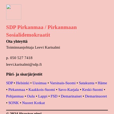
SDP Pirkanmaa / Pirkanmaan
Sosialidemokraatit
Ota yhteyttä
Toiminnanjohtaja Leevi Karisalmi
p. 050 527 7418
leevi.karisalmi@sdp.fi
Piiri- ja sisarjärjestöt
SDP
•
Helsinki
•
Uusimaa
•
Varsinais-Suomi
•
Satakunta
•
Häme
•
Pirkanmaa
•
Kaakkois-Suomi
•
Savo-Karjala
•
Keski-Suomi
•
Pohjanmaa
•
Oulu
•
Lappi
•
FSD
•
Demarinaiset
•
Demarinuoret
•
SONK
•
Nuoret Kotkat
© 2024 Sivuston nimi