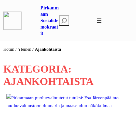
Siirry
Pirkanm
sisältöön
aan
E
Sosialide
mokraat
t
it
s
i
Kotiin
Yleinen
Ajankohtaista
KATEGORIA:
AJANKOHTAISTA