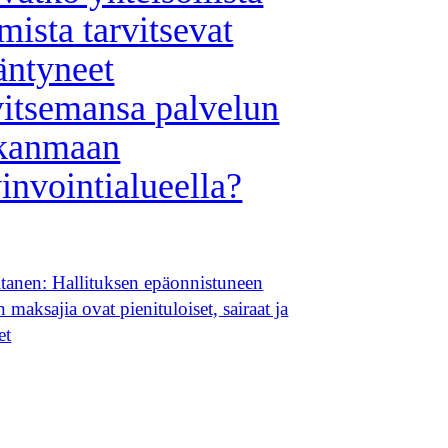
mista tarvitsevat
äntyneet
vitsemansa palvelun
rkanmaan
invointialueella?