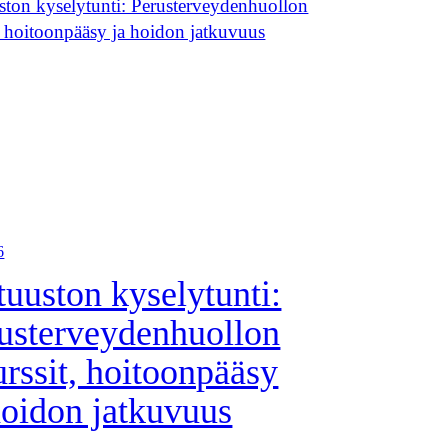
6
tuuston kyselytunti:
usterveydenhuollon
urssit, hoitoonpääsy
hoidon jatkuvuus