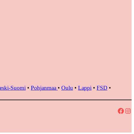
eski-Suomi
•
Pohjanmaa
•
Oulu
•
Lappi
•
FSD
•
Facebook
Instagram