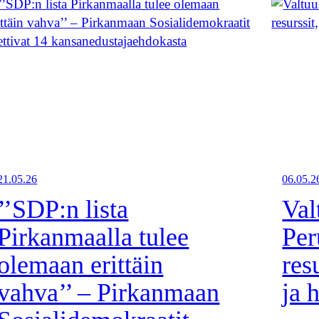
21.05.26
06.05.2
’’SDP:n lista
Val
Pirkanmaalla tulee
Per
olemaan erittäin
res
vahva’’ – Pirkanmaan
ja 