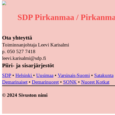
SDP Pirkanmaa / Pirkanma
Ota yhteyttä
Toiminnanjohtaja Leevi Karisalmi
p. 050 527 7418
leevi.karisalmi@sdp.fi
Piiri- ja sisarjärjestöt
SDP
•
Helsinki
•
Uusimaa
•
Varsinais-Suomi
•
Satakunta
Demarinaiset
•
Demarinuoret
•
SONK
•
Nuoret Kotkat
© 2024 Sivuston nimi