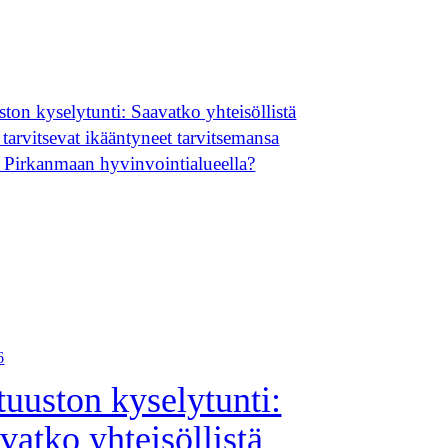
6
tuuston kyselytunti:
vatko yhteisöllistä