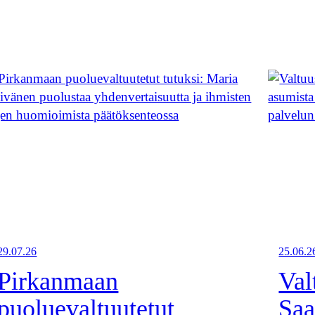
29.07.26
25.06.2
Pirkanmaan
Val
puoluevaltuutetut
Saa