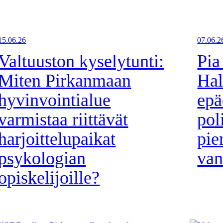
15.06.26
07.06.2
Valtuuston kyselytunti:
Pia
Miten Pirkanmaan
Hal
hyvinvointialue
epä
varmistaa riittävät
pol
harjoittelupaikat
pie
psykologian
van
opiskelijoille?