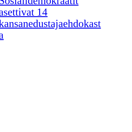
Sosialidemokraatit
asettivat 14
kansanedustajaehdokast
a