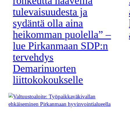
rohkeutta haaveilla
tulevaisuudesta ja
sydäntä olla aina
heikomman puolella” –
lue Pirkanmaan SDP:n
tervehdys
Demarinuorten
liittokokoukselle