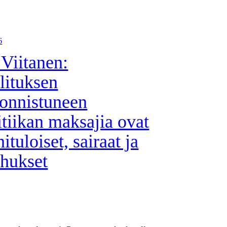
6
 Viitanen:
lituksen
onnistuneen
itiikan maksajia ovat
nituloiset, sairaat ja
hukset