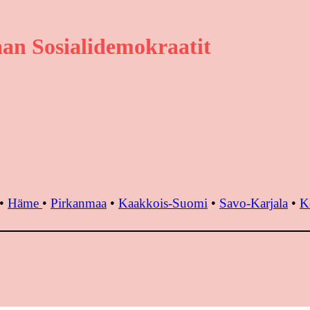
an Sosialidemokraatit
•
Häme
•
Pirkanmaa
•
Kaakkois-Suomi
•
Savo-Karjala
•
K