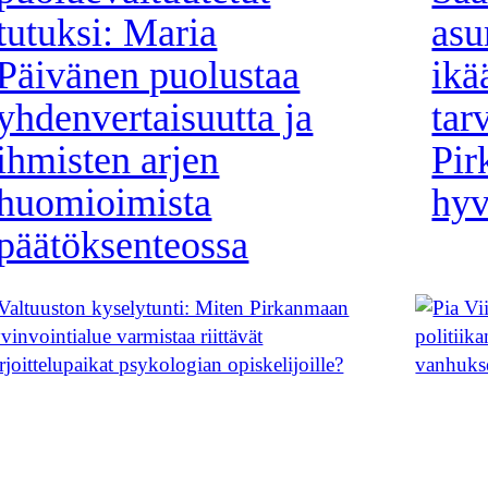
tutuksi: Maria
asu
Päivänen puolustaa
ikä
yhdenvertaisuutta ja
tar
ihmisten arjen
Pi
huomioimista
hyv
päätöksenteossa