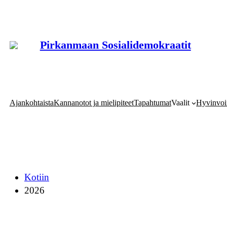
Siirry
sisältöön
Pirkanmaan Sosialidemokraatit
Ajankohtaista
Kannanotot ja mielipiteet
Tapahtumat
Vaalit
Hyvinvoi
Kotiin
2026