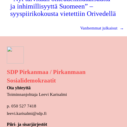
ja inhimillisyyttä Suomeen” –
syyspiirikokousta vietettiin Orivedellä
Vanhemmat julkaisut
→
SDP Pirkanmaa / Pirkanmaan
Sosialidemokraatit
Ota yhteyttä
Toiminnanjohtaja Leevi Karisalmi
p. 050 527 7418
leevi.karisalmi@sdp.fi
Piiri- ja sisarjärjestöt