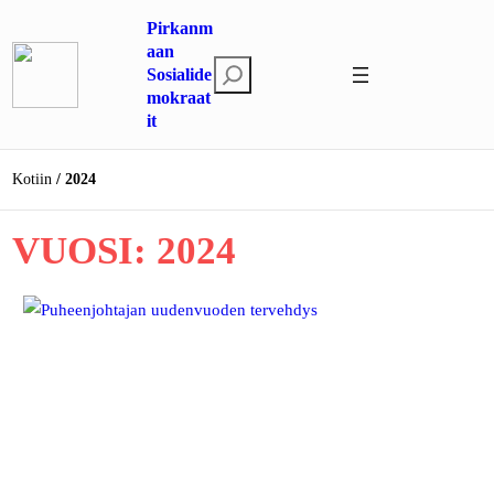
Siirry
Pirkanm
sisältöön
aan
E
Sosialide
mokraat
t
it
s
i
Kotiin
2024
VUOSI:
2024