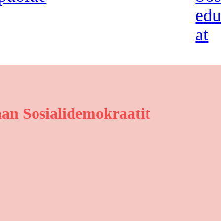
edu
at
an Sosialidemokraatit