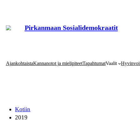
Siirry
sisältöön
Pirkanmaan Sosialidemokraatit
Ajankohtaista
Kannanotot ja mielipiteet
Tapahtumat
Vaalit
Hyvinvoi
Kotiin
2019