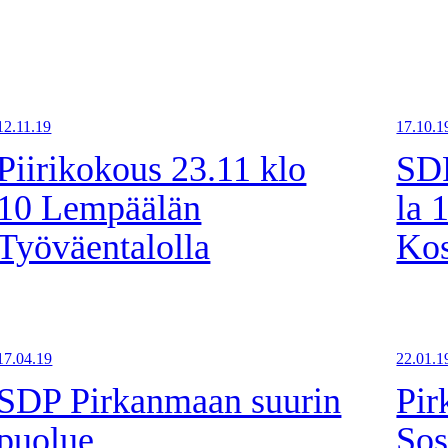
12.11.19
17.10.1
Piirikokous 23.11 klo
SDP
10 Lempäälän
la 
Työväentalolla
Kos
17.04.19
22.01.1
SDP Pirkanmaan suurin
Pi
puolue
Sos