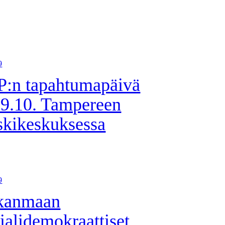
9
:n tapahtumapäivä
19.10. Tampereen
kikeskuksessa
9
rkanmaan
ialidemokraattiset