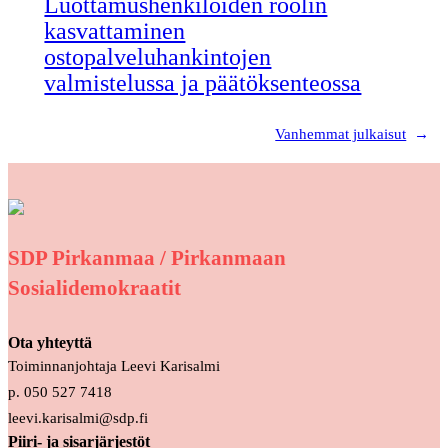
Luottamushenkilöiden roolin
kasvattaminen
ostopalveluhankintojen
valmistelussa ja päätöksenteossa
Vanhemmat julkaisut
→
SDP Pirkanmaa / Pirkanmaan
Sosialidemokraatit
Ota yhteyttä
Toiminnanjohtaja Leevi Karisalmi
p. 050 527 7418
leevi.karisalmi@sdp.fi
Piiri- ja sisarjärjestöt