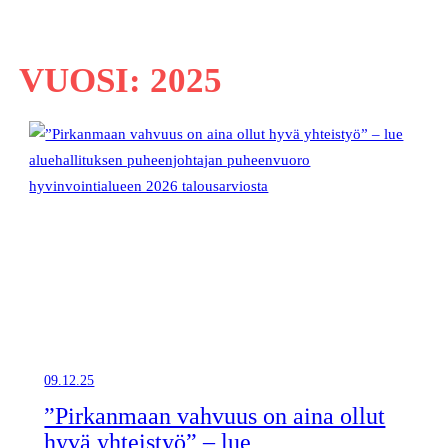
VUOSI:
2025
09.12.25
”Pirkanmaan vahvuus on aina ollut
hyvä yhteistyö” – lue