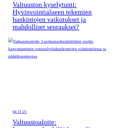
Valtuuston kyselytunti:
Hyvinvointialueen tekemien
hankintojen vaikutukset ja
mahdolliset seuraukset?
04.11.25
Valtuustoaloite: