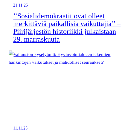
21.11.25
’’Sosialidemokraatit ovat olleet
merkittäviä paikallisia vaikuttajia’’ –
Piirijärjestön historiikki julkaistaan
29. marraskuuta
11.11.25