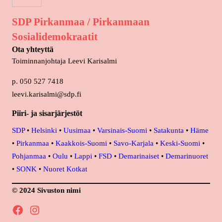
SDP Pirkanmaa / Pirkanmaan
Sosialidemokraatit
Ota yhteyttä
Toiminnanjohtaja Leevi Karisalmi
p. 050 527 7418
leevi.karisalmi@sdp.fi
Piiri- ja sisarjärjestöt
SDP
•
Helsinki
•
Uusimaa
•
Varsinais-Suomi
•
Satakunta
•
Häme
•
Pirkanmaa
•
Kaakkois-Suomi
•
Savo-Karjala
•
Keski-Suomi
•
Pohjanmaa
•
Oulu
•
Lappi
•
FSD
•
Demarinaiset
•
Demarinuoret
•
SONK
•
Nuoret Kotkat
© 2024 Sivuston nimi
Facebook
Instagram