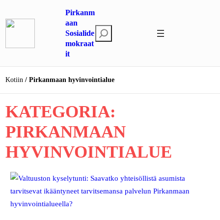
Siirry
Pirkanm
sisältöön
aan
E
Sosialide
mokraat
t
it
s
i
Kotiin
Pirkanmaan hyvinvointialue
KATEGORIA:
PIRKANMAAN
HYVINVOINTIALUE