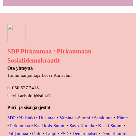
SDP Pirkanmaa / Pirkanmaan
Sosialidemokraatit
Ota yhteyttä
Toiminnanjohtaja Leevi Karisalmi
p. 050 527 7418
leevi.karisalmi@sdp.fi
Piiri- ja sisarjärjestöt
SDP
•
Helsinki
•
Uusimaa
•
Varsinais-Suomi
•
Satakunta
•
Häme
•
Pirkanmaa
•
Kaakkois-Suomi
•
Savo-Karjala
•
Keski-Suomi
•
Pohjanmaa
•
Oulu
•
Lappi
•
FSD
•
Demarinaiset
•
Demarinuoret