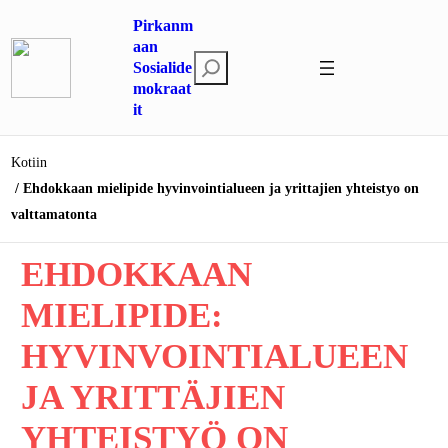
Siirry
Pirkanm
sisältöön
aan
E
Sosialide
mokraat
t
it
s
i
Kotiin
Ehdokkaan mielipide hyvinvointialueen ja yrittajien yhteistyo on
valttamatonta
EHDOKKAAN
MIELIPIDE:
HYVINVOINTIALUEEN
JA YRITTÄJIEN
YHTEISTYÖ ON