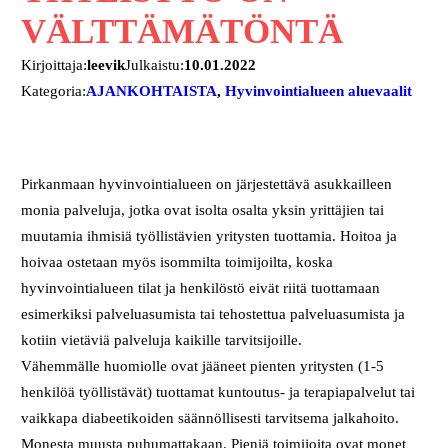
VÄLTTÄMÄTÖNTÄ
Kirjoittaja:
leevik
Julkaistu:
10.01.2022
Kategoria:
AJANKOHTAISTA
, 
Hyvinvointialueen aluevaalit
Pirkanmaan hyvinvointialueen on järjestettävä asukkailleen
monia palveluja, jotka ovat isolta osalta yksin yrittäjien tai
muutamia ihmisiä työllistävien yritysten tuottamia. Hoitoa ja
hoivaa ostetaan myös isommilta toimijoilta, koska
hyvinvointialueen tilat ja henkilöstö eivät riitä tuottamaan
esimerkiksi palveluasumista tai tehostettua palveluasumista ja
kotiin vietäviä palveluja kaikille tarvitsijoille.
Vähemmälle huomiolle ovat jääneet pienten yritysten (1-5
henkilöä työllistävät) tuottamat kuntoutus- ja terapiapalvelut tai
vaikkapa diabeetikoiden säännöllisesti tarvitsema jalkahoito.
Monesta muusta puhumattakaan. Pieniä toimijoita ovat monet