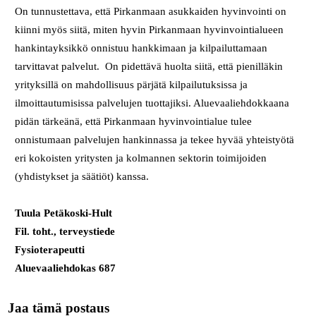
On tunnustettava, että Pirkanmaan asukkaiden hyvinvointi on
kiinni myös siitä, miten hyvin Pirkanmaan hyvinvointialueen
hankintayksikkö onnistuu hankkimaan ja kilpailuttamaan
tarvittavat palvelut. On pidettävä huolta siitä, että pienilläkin
yrityksillä on mahdollisuus pärjätä kilpailutuksissa ja
ilmoittautumisissa palvelujen tuottajiksi. Aluevaaliehdokkaana
pidän tärkeänä, että Pirkanmaan hyvinvointialue tulee
onnistumaan palvelujen hankinnassa ja tekee hyvää yhteistyötä
eri kokoisten yritysten ja kolmannen sektorin toimijoiden
(yhdistykset ja säätiöt) kanssa.
Tuula Petäkoski-Hult
Fil. toht., terveystiede
Fysioterapeutti
Aluevaaliehdokas 687
Jaa tämä postaus