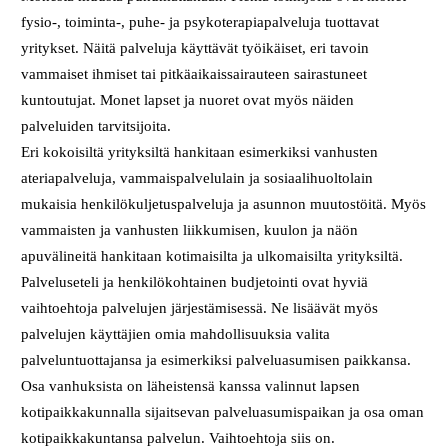
fysio-, toiminta-, puhe- ja psykoterapiapalveluja tuottavat
yritykset. Näitä palveluja käyttävät työikäiset, eri tavoin
vammaiset ihmiset tai pitkäaikaissairauteen sairastuneet
kuntoutujat. Monet lapset ja nuoret ovat myös näiden
palveluiden tarvitsijoita.
Eri kokoisiltä yrityksiltä hankitaan esimerkiksi vanhusten
ateriapalveluja, vammaispalvelulain ja sosiaalihuoltolain
mukaisia henkilökuljetuspalveluja ja asunnon muutostöitä. Myös
vammaisten ja vanhusten liikkumisen, kuulon ja näön
apuvälineitä hankitaan kotimaisilta ja ulkomaisilta yrityksiltä.
Palveluseteli ja henkilökohtainen budjetointi ovat hyviä
vaihtoehtoja palvelujen järjestämisessä. Ne lisäävät myös
palvelujen käyttäjien omia mahdollisuuksia valita
palveluntuottajansa ja esimerkiksi palveluasumisen paikkansa.
Osa vanhuksista on läheistensä kanssa valinnut lapsen
kotipaikkakunnalla sijaitsevan palveluasumispaikan ja osa oman
kotipaikkakuntansa palvelun. Vaihtoehtoja siis on.