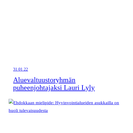
31.01.22
Aluevaltuustoryhmän
puheenjohtajaksi Lauri Lyly