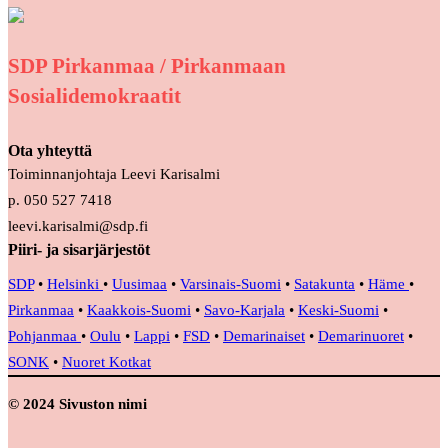
SDP Pirkanmaa / Pirkanmaan
Sosialidemokraatit
Ota yhteyttä
Toiminnanjohtaja Leevi Karisalmi
p. 050 527 7418
leevi.karisalmi@sdp.fi
Piiri- ja sisarjärjestöt
SDP
•
Helsinki
•
Uusimaa
•
Varsinais-Suomi
•
Satakunta
•
Häme
•
Pirkanmaa
•
Kaakkois-Suomi
•
Savo-Karjala
•
Keski-Suomi
•
Pohjanmaa
•
Oulu
•
Lappi
•
FSD
•
Demarinaiset
•
Demarinuoret
•
SONK
•
Nuoret Kotkat
© 2024 Sivuston nimi