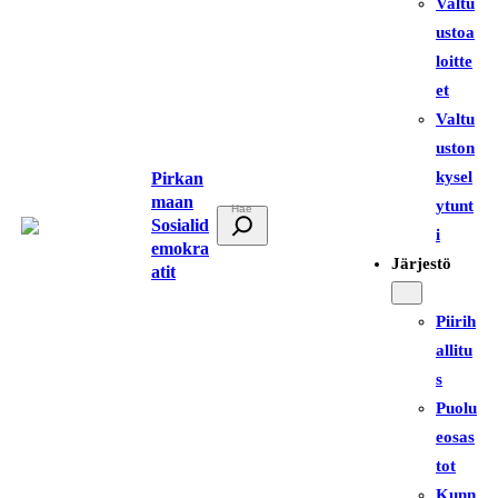
Valtu
ustoa
loitte
et
Valtu
uston
kysel
Pirkan
maan
ytunt
E
Sosialid
i
t
emokra
Järjestö
atit
s
i
Piirih
allitu
s
Puolu
eosas
tot
Kunn