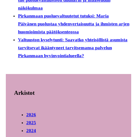
tuo puoluevaltuustoon duunarin ja maaseudun
näkökulmaa
Pirkanmaan puoluevaltuutetut tutuksi: Maria
Päivänen puolustaa yhdenvertaisuutta ja ihmisten arjen
huomioimista päätöksenteossa
Valtuuston kyselytunti: Saavatko yhteisöllistä asumista
tarvitsevat ikääntyneet tarvitsemansa palvelun
Pirkanmaan hyvinvointialueella?
Arkistot
2026
2025
2024