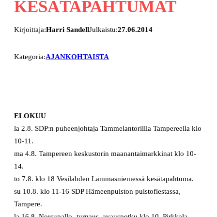
KESÄTAPAHTUMAT
Kirjoittaja:
Harri Sandell
Julkaistu:
27.06.2014
Kategoria:
AJANKOHTAISTA
ELOKUU
la 2.8. SDP:n puheenjohtaja Tammelantorillla Tampereella klo
10-11.
ma 4.8. Tampereen keskustorin maanantaimarkkinat klo 10-
14.
to 7.8. klo 18 Vesilahden Lammasniemessä kesätapahtuma.
su 10.8. klo 11-16 SDP Hämeenpuiston puistofiestassa,
Tampere.
la 16.8. Norsupallo- turnaus, avauspotku klo 10. Pirkkala,