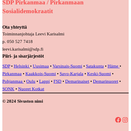
SDP Pirkanmaa / Pirkanmaan
Sosialidemokraatit
Ota yhteyttä
Toiminnanjohtaja Leevi Karisalmi
p. 050 527 7418
leevi.karisalmi@sdp.fi
Piiri- ja sisarjärjestöt
SDP
•
Helsinki
•
Uusimaa
•
Varsinais-Suomi
•
Satakunta
•
Häme
•
Pirkanmaa
•
Kaakkois-Suomi
•
Savo-Karjala
•
Keski-Suomi
•
Pohjanmaa
•
Oulu
•
Lappi
•
FSD
•
Demarinaiset
•
Demarinuoret
•
SONK
•
Nuoret Kotkat
© 2024 Sivuston nimi
Facebook
Instagram