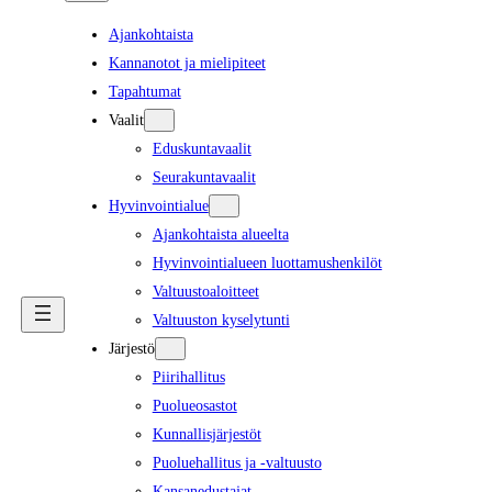
Ajankohtaista
Kannanotot ja mielipiteet
Tapahtumat
Vaalit
Eduskuntavaalit
Seurakuntavaalit
Hyvinvointialue
Ajankohtaista alueelta
Hyvinvointialueen luottamushenkilöt
Valtuustoaloitteet
Valtuuston kyselytunti
Järjestö
Piirihallitus
Puolueosastot
Kunnallisjärjestöt
Puoluehallitus ja -valtuusto
Kansanedustajat