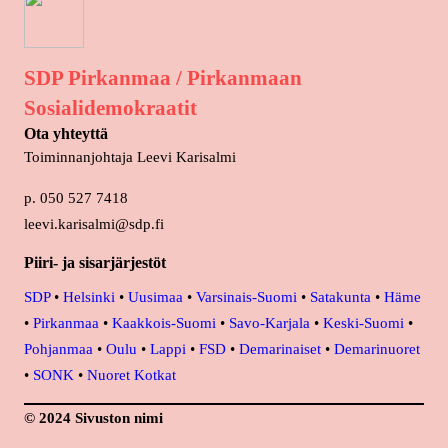
SDP Pirkanmaa / Pirkanmaan
Sosialidemokraatit
Ota yhteyttä
Toiminnanjohtaja Leevi Karisalmi
p. 050 527 7418
leevi.karisalmi@sdp.fi
Piiri- ja sisarjärjestöt
SDP
•
Helsinki
•
Uusimaa
•
Varsinais-Suomi
•
Satakunta
•
Häme
•
Pirkanmaa
•
Kaakkois-Suomi
•
Savo-Karjala
•
Keski-Suomi
•
Pohjanmaa
•
Oulu
•
Lappi
•
FSD
•
Demarinaiset
•
Demarinuoret
•
SONK
•
Nuoret Kotkat
© 2024 Sivuston nimi