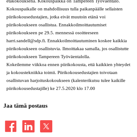
etäkokouksena. Kokouspaikka on Tampereen Työväentalo.
Kokouspaikalle on mahdollisuus tulla paikanpäälle sellaisten
piirikokousedustajien, jotka eivät muutoin etänä voi
piirikokoukseen osallistua. Ennakkoilmoittautumiset
piirikokoukseen pe 29.5. mennessä osoitteeseen
harri.sandell@sdp.fi. Ennakkoilmoittautuminen koskee kaikkia
piirikokoukseen osallistuvia. Ilmoittakaa samalla, jos osallistutte
piirikokoukseen Tampereen Työväentalolla.
Kokeilemme viikkoa ennen piirikokousta, että kaikkien yhteydet
ja kokoustekniikka toimii. Piirikokousedustajien toivotaan
osallistuvan harjoituskokoukseen (kalenterikutsu tulee kaikille
piirikokousedustajille) ke 27.5.2020 klo 17.00
Jaa tämä postaus