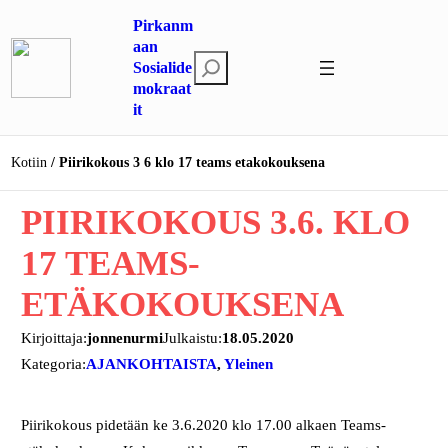
Siirry
Pirkanm
sisältöön
aan
E
Sosialide
mokraat
t
it
s
i
Kotiin
Piirikokous 3 6 klo 17 teams etakokouksena
PIIRIKOKOUS 3.6. KLO
17 TEAMS-
ETÄKOKOUKSENA
Kirjoittaja:
jonnenurmi
Julkaistu:
18.05.2020
Kategoria:
AJANKOHTAISTA
, 
Yleinen
Piirikokous pidetään ke 3.6.2020 klo 17.00 alkaen Teams-