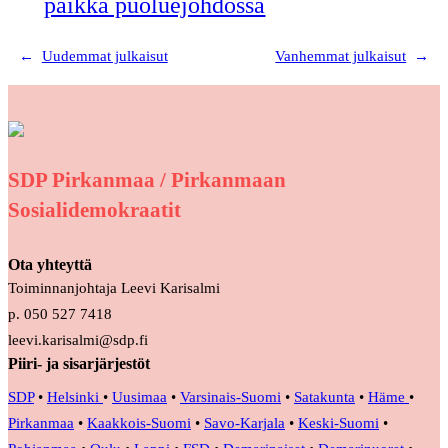
paikka puoluejohdossa
←
Uudemmat julkaisut
Vanhemmat julkaisut
→
SDP Pirkanmaa / Pirkanmaan
Sosialidemokraatit
Ota yhteyttä
Toiminnanjohtaja Leevi Karisalmi
p. 050 527 7418
leevi.karisalmi@sdp.fi
Piiri- ja sisarjärjestöt
SDP
•
Helsinki
•
Uusimaa
•
Varsinais-Suomi
•
Satakunta
•
Häme
•
Pirkanmaa
•
Kaakkois-Suomi
•
Savo-Karjala
•
Keski-Suomi
•