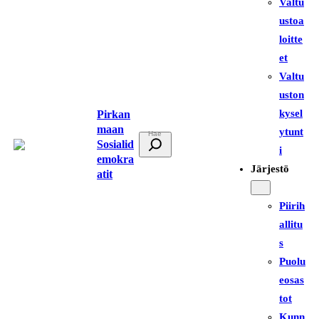
Valtu
ustoa
loitte
et
Valtu
uston
kysel
Pirkan
maan
ytunt
E
Sosialid
i
t
emokra
Järjestö
atit
s
i
Piirih
allitu
s
Puolu
eosas
tot
Kunn