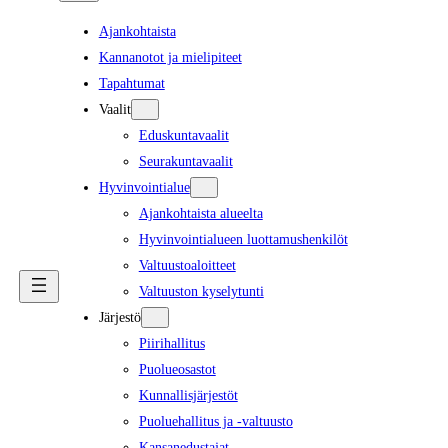
Ajankohtaista
Kannanotot ja mielipiteet
Tapahtumat
Vaalit
Eduskuntavaalit
Seurakuntavaalit
Hyvinvointialue
Ajankohtaista alueelta
Hyvinvointialueen luottamushenkilöt
Valtuustoaloitteet
Valtuuston kyselytunti
Järjestö
Piirihallitus
Puolueosastot
Kunnallisjärjestöt
Puoluehallitus ja -valtuusto
Kansanedustajat