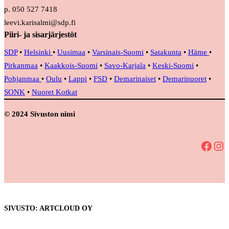
p. 050 527 7418
leevi.karisalmi@sdp.fi
Piiri- ja sisarjärjestöt
SDP
•
Helsinki
•
Uusimaa
•
Varsinais-Suomi
•
Satakunta
•
Häme
•
Pirkanmaa
•
Kaakkois-Suomi
•
Savo-Karjala
•
Keski-Suomi
•
Pohjanmaa
•
Oulu
•
Lappi
•
FSD
•
Demarinaiset
•
Demarinuoret
•
SONK
•
Nuoret Kotkat
© 2024 Sivuston nimi
Facebook
Instagram
SIVUSTO: ARTCLOUD OY