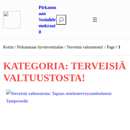
Siirry
Pirkanm
sisältöön
aan
E
Sosialide
mokraat
t
it
s
i
Kotiin
Pirkanmaan hyvinvointialue
Terveisiä valtuustosta!
Page
3
KATEGORIA:
TERVEISIÄ
VALTUUSTOSTA!