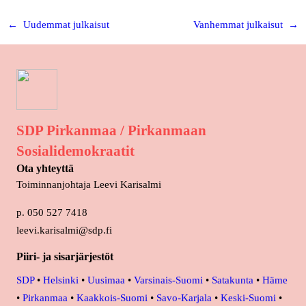
←
Uudemmat julkaisut
Vanhemmat julkaisut
→
SDP Pirkanmaa / Pirkanmaan
Sosialidemokraatit
Ota yhteyttä
Toiminnanjohtaja Leevi Karisalmi
p. 050 527 7418
leevi.karisalmi@sdp.fi
Piiri- ja sisarjärjestöt
SDP
•
Helsinki
•
Uusimaa
•
Varsinais-Suomi
•
Satakunta
•
Häme
•
Pirkanmaa
•
Kaakkois-Suomi
•
Savo-Karjala
•
Keski-Suomi
•