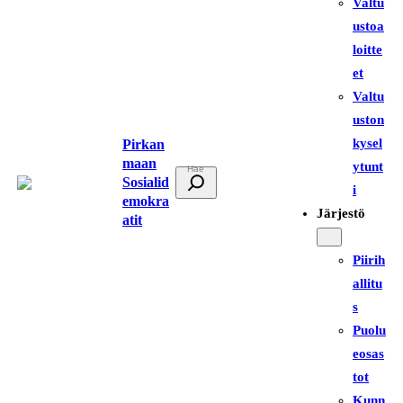
Valtu
ustoa
loitte
et
Valtu
uston
kysel
Pirkan
maan
ytunt
E
Sosialid
i
t
emokra
Järjestö
atit
s
i
Piirih
allitu
s
Puolu
eosas
tot
Kunn