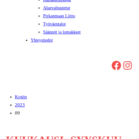
Aluevaltuutetut
Pirkanmaan Liitto
Työväentalot
Säännöt ja lomakkeet
Yhteystiedot
Facebook
Instagram
Kotiin
2023
09