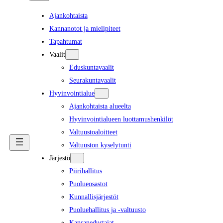
Ajankohtaista
Kannanotot ja mielipiteet
Tapahtumat
Vaalit
Eduskuntavaalit
Seurakuntavaalit
Hyvinvointialue
Ajankohtaista alueelta
Hyvinvointialueen luottamushenkilöt
Valtuustoaloitteet
Valtuuston kyselytunti
Järjestö
Piirihallitus
Puolueosastot
Kunnallisjärjestöt
Puoluehallitus ja -valtuusto
Kansanedustajat