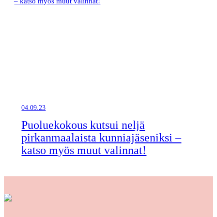
04.09.23
Puoluekokous kutsui neljä
pirkanmaalaista kunniajäseniksi –
katso myös muut valinnat!