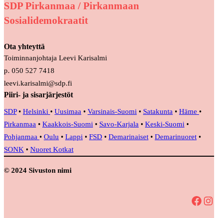
SDP Pirkanmaa / Pirkanmaan
Sosialidemokraatit
Ota yhteyttä
Toiminnanjohtaja Leevi Karisalmi
p. 050 527 7418
leevi.karisalmi@sdp.fi
Piiri- ja sisarjärjestöt
SDP
•
Helsinki
•
Uusimaa
•
Varsinais-Suomi
•
Satakunta
•
Häme
•
Pirkanmaa
•
Kaakkois-Suomi
•
Savo-Karjala
•
Keski-Suomi
•
Pohjanmaa
•
Oulu
•
Lappi
•
FSD
•
Demarinaiset
•
Demarinuoret
•
SONK
•
Nuoret Kotkat
© 2024 Sivuston nimi
Facebook
Instagram