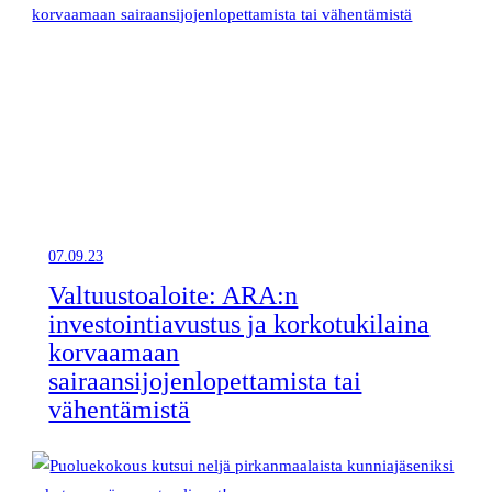
07.09.23
Valtuustoaloite: ARA:n
investointiavustus ja korkotukilaina
korvaamaan
sairaansijojenlopettamista tai
vähentämistä