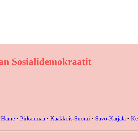
n Sosialidemokraatit
•
Häme
•
Pirkanmaa
•
Kaakkois-Suomi
•
Savo-Karjala
•
Ke