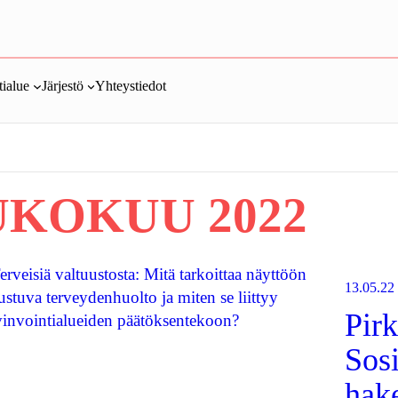
ialue
Järjestö
Yhteystiedot
KOKUU 2022
13.05.22
Pir
Sos
hake