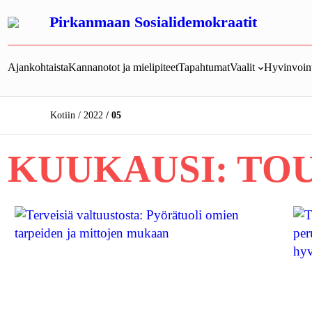
Siirry
Pirkanmaan Sosialidemokraatit
sisältöön
Ajankohtaista
Kannanotot ja mielipiteet
Tapahtumat
Vaalit
Hyvinvoint
Kotiin
2022
05
KUUKAUSI:
TOU