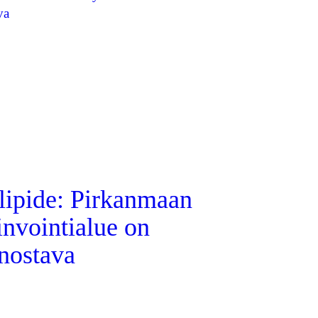
lipide: Pirkanmaan
invointialue on
nnostava