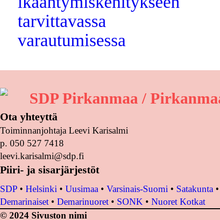
ikääntymiskehitykseen
tarvittavassa
varautumisessa
SDP Pirkanmaa / Pirkanmaa
Ota yhteyttä
Toiminnanjohtaja Leevi Karisalmi
p. 050 527 7418
leevi.karisalmi@sdp.fi
Piiri- ja sisarjärjestöt
SDP
•
Helsinki
•
Uusimaa
•
Varsinais-Suomi
•
Satakunta
Demarinaiset
•
Demarinuoret
•
SONK
•
Nuoret Kotkat
© 2024 Sivuston nimi