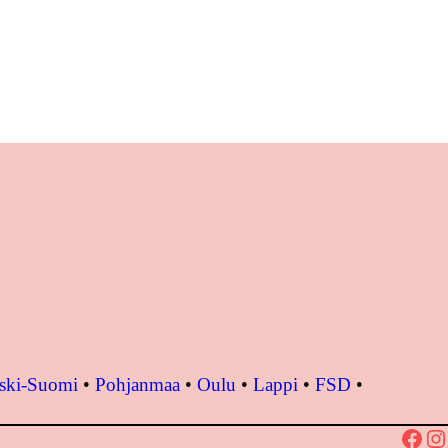
ski-Suomi
•
Pohjanmaa
•
Oulu
•
Lappi
•
FSD
•
Facebook
Instagram