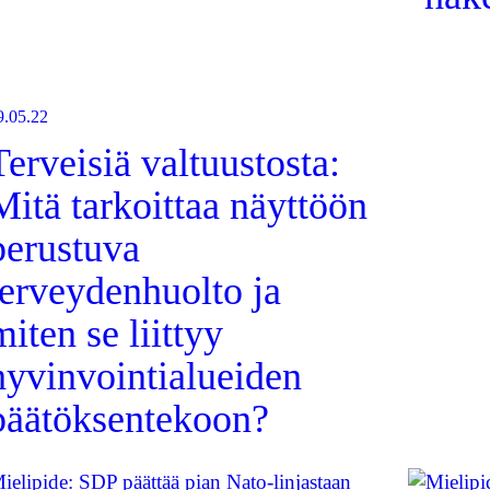
9.05.22
Terveisiä valtuustosta:
Mitä tarkoittaa näyttöön
perustuva
terveydenhuolto ja
miten se liittyy
hyvinvointialueiden
päätöksentekoon?