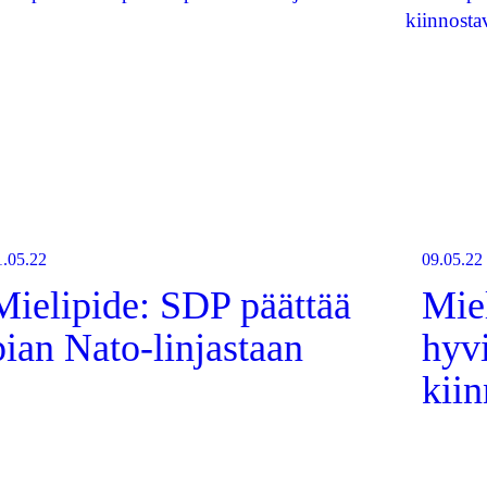
1.05.22
09.05.22
Mielipide: SDP päättää
Mie
pian Nato-linjastaan
hyv
kii