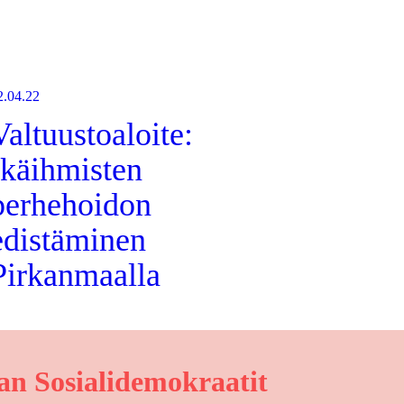
2.04.22
Valtuustoaloite:
Ikäihmisten
perhehoidon
edistäminen
Pirkanmaalla
n Sosialidemokraatit