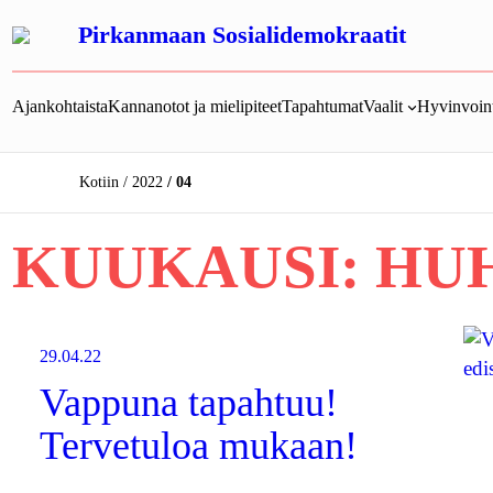
Siirry
Pirkanmaan Sosialidemokraatit
sisältöön
Ajankohtaista
Kannanotot ja mielipiteet
Tapahtumat
Vaalit
Hyvinvoint
Kotiin
2022
04
KUUKAUSI:
HUH
29.04.22
Vappuna tapahtuu!
Tervetuloa mukaan!