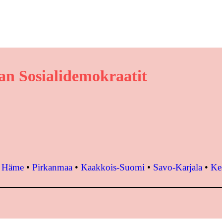
n Sosialidemokraatit
•
Häme
•
Pirkanmaa
•
Kaakkois-Suomi
•
Savo-Karjala
•
Ke