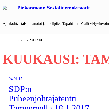
Siirry
Pirkanmaan Sosialidemokraatit
sisältöön
Ajankohtaista
Kannanotot ja mielipiteet
Tapahtumat
Vaalit
Hyvinvoint
Kotiin
2017
01
KUUKAUSI:
TAM
04.01.17
SDP:n
Puheenjohtajatentti
Tampereella 18.1.2017