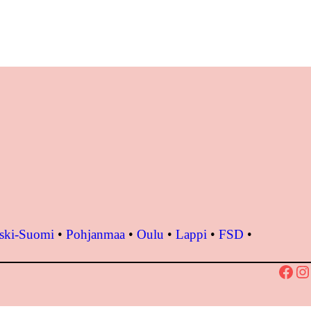
ski-Suomi
•
Pohjanmaa
•
Oulu
•
Lappi
•
FSD
•
Facebook
Instagram