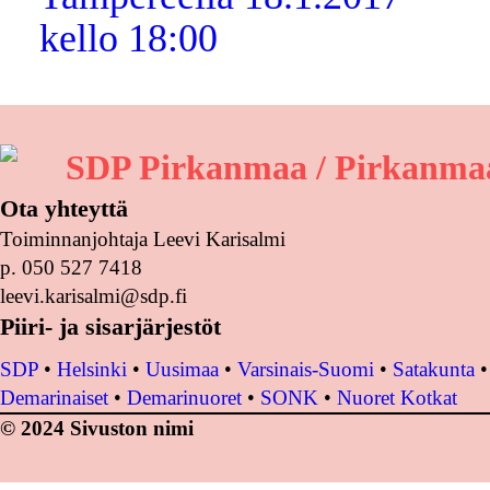
kello 18:00
SDP Pirkanmaa / Pirkanmaa
Ota yhteyttä
Toiminnanjohtaja Leevi Karisalmi
p. 050 527 7418
leevi.karisalmi@sdp.fi
Piiri- ja sisarjärjestöt
SDP
•
Helsinki
•
Uusimaa
•
Varsinais-Suomi
•
Satakunta
Demarinaiset
•
Demarinuoret
•
SONK
•
Nuoret Kotkat
© 2024 Sivuston nimi