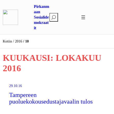
Siirry
Pirkanm
sisältöön
aan
E
Sosialide
mokraat
t
it
s
i
Kotiin
2016
10
KUUKAUSI:
LOKAKUU
2016
29.10.16
Tampereen
puoluekokousedustajavaalin tulos