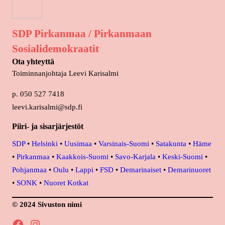
SDP Pirkanmaa / Pirkanmaan
Sosialidemokraatit
Ota yhteyttä
Toiminnanjohtaja Leevi Karisalmi
p. 050 527 7418
leevi.karisalmi@sdp.fi
Piiri- ja sisarjärjestöt
SDP
•
Helsinki
•
Uusimaa
•
Varsinais-Suomi
•
Satakunta
•
Häme
•
Pirkanmaa
•
Kaakkois-Suomi
•
Savo-Karjala
•
Keski-Suomi
•
Pohjanmaa
•
Oulu
•
Lappi
•
FSD
•
Demarinaiset
•
Demarinuoret
•
SONK
•
Nuoret Kotkat
© 2024 Sivuston nimi
Facebook
Instagram