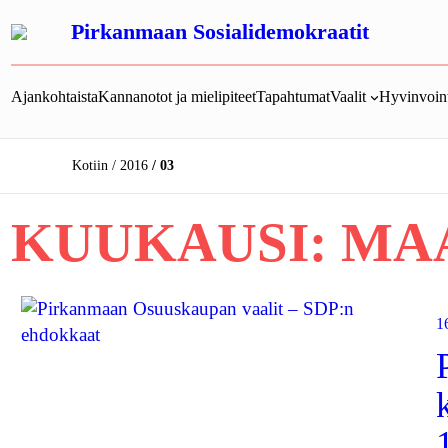
Siirry
Pirkanmaan Sosialidemokraatit
sisältöön
Ajankohtaista
Kannanotot ja mielipiteet
Tapahtumat
Vaalit
Hyvinvoint
Kotiin
2016
03
KUUKAUSI:
MAA
1