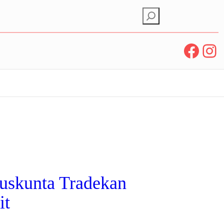
E
t
s
Facebook
Instagram
i
uskunta Tradekan
it