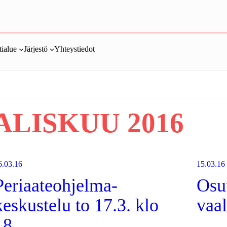
ialue
Järjestö
Yhteystiedot
LISKUU 2016
6.03.16
15.03.16
Periaateohjelma-
Osu
keskustelu to 17.3. klo
vaal
18