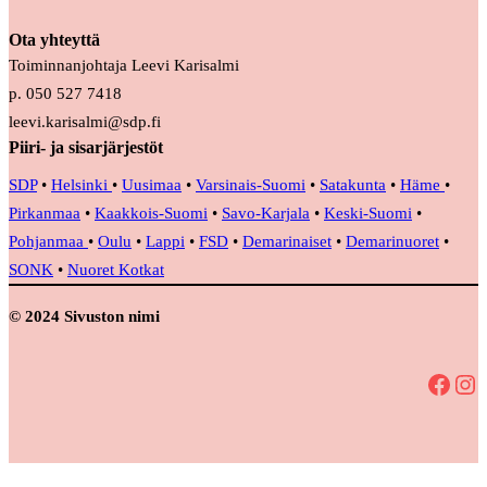
Ota yhteyttä
Toiminnanjohtaja Leevi Karisalmi
p. 050 527 7418
leevi.karisalmi@sdp.fi
Piiri- ja sisarjärjestöt
SDP
•
Helsinki
•
Uusimaa
•
Varsinais-Suomi
•
Satakunta
•
Häme
•
Pirkanmaa
•
Kaakkois-Suomi
•
Savo-Karjala
•
Keski-Suomi
•
Pohjanmaa
•
Oulu
•
Lappi
•
FSD
•
Demarinaiset
•
Demarinuoret
•
SONK
•
Nuoret Kotkat
© 2024 Sivuston nimi
Facebook
Instagram