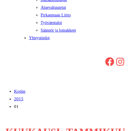
Aluevaltuutetut
Pirkanmaan Liitto
Työväentalot
Säännöt ja lomakkeet
Yhteystiedot
Facebook
Instagram
Kotiin
2015
01