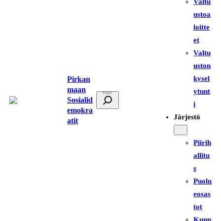
Valtu
ustoa
loitte
et
Valtu
uston
kysel
Pirkan
maan
ytunt
E
Sosialid
i
t
emokra
Järjestö
atit
s
i
Piirih
allitu
s
Puolu
eosas
tot
Kunn