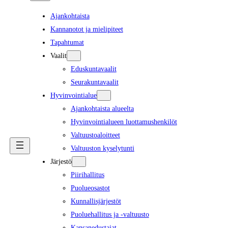
Ajankohtaista
Kannanotot ja mielipiteet
Tapahtumat
Vaalit
Eduskuntavaalit
Seurakuntavaalit
Hyvinvointialue
Ajankohtaista alueelta
Hyvinvointialueen luottamushenkilöt
Valtuustoaloitteet
Valtuuston kyselytunti
Järjestö
Piirihallitus
Puolueosastot
Kunnallisjärjestöt
Puoluehallitus ja -valtuusto
Kansanedustajat