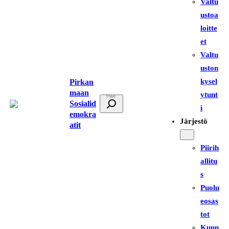
Valtu
ustoa
loitte
et
Valtu
uston
kysel
Pirkan
maan
ytunt
E
Sosialid
i
t
emokra
Järjestö
atit
s
i
Piirih
allitu
s
Puolu
eosas
tot
Kunn