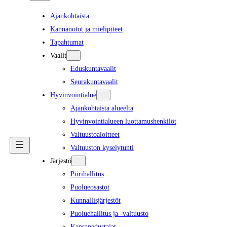
Ajankohtaista
Kannanotot ja mielipiteet
Tapahtumat
Vaalit
Eduskuntavaalit
Seurakuntavaalit
Hyvinvointialue
Ajankohtaista alueelta
Hyvinvointialueen luottamushenkilöt
Valtuustoaloitteet
Valtuuston kyselytunti
Järjestö
Piirihallitus
Puolueosastot
Kunnallisjärjestöt
Puoluehallitus ja -valtuusto
Kansanedustajat