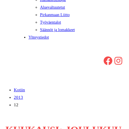
Aluevaltuutetut
Pirkanmaan Liitto
Työväentalot
Säännöt ja lomakkeet
Yhteystiedot
Facebook
Instagram
Kotiin
2013
12