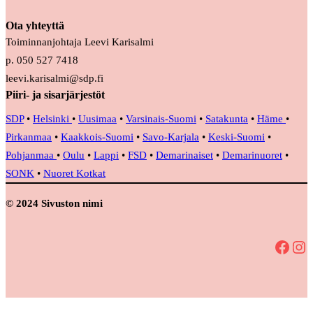
Ota yhteyttä
Toiminnanjohtaja Leevi Karisalmi
p. 050 527 7418
leevi.karisalmi@sdp.fi
Piiri- ja sisarjärjestöt
SDP
•
Helsinki
•
Uusimaa
•
Varsinais-Suomi
•
Satakunta
•
Häme
•
Pirkanmaa
•
Kaakkois-Suomi
•
Savo-Karjala
•
Keski-Suomi
•
Pohjanmaa
•
Oulu
•
Lappi
•
FSD
•
Demarinaiset
•
Demarinuoret
•
SONK
•
Nuoret Kotkat
© 2024 Sivuston nimi
Facebook
Instagram